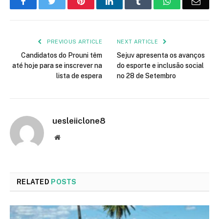
Facebook
Twitter
Pinterest
LinkedIn
Tumblr
WhatsApp
Emai
PREVIOUS ARTICLE
NEXT ARTICLE
Candidatos do Prouni têm
Sejuv apresenta os avanços
até hoje para se inscrever na
do esporte e inclusão social
lista de espera
no 28 de Setembro
uesleiiclone8
Website
RELATED
POSTS