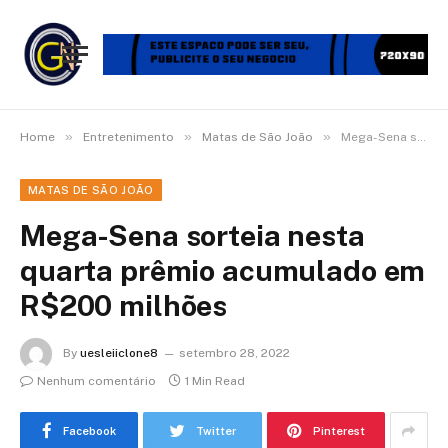
»
»
»
Home
Entretenimento
Matas de São João
Mega-Sena sorteia nesta quarta prêmio acumulado em R$200 milhões
MATAS DE SÃO JOÃO
Mega-Sena sorteia nesta
quarta prêmio acumulado em
R$200 milhões
By
uesleiiclone8
setembro 28, 2022
Nenhum comentário
1 Min Read
Facebook
Twitter
Pinterest