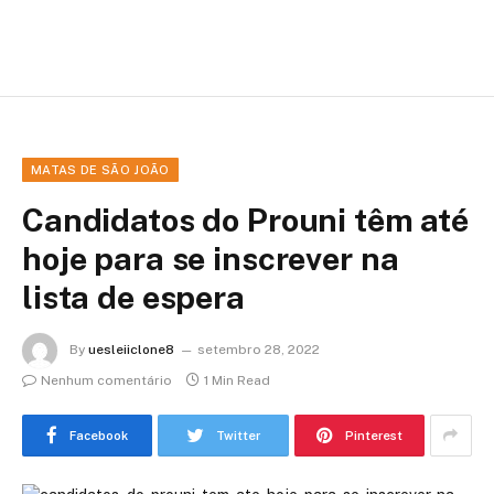
MATAS DE SÃO JOÃO
Candidatos do Prouni têm até
hoje para se inscrever na
lista de espera
By
uesleiiclone8
setembro 28, 2022
Nenhum comentário
1 Min Read
Facebook
Twitter
Pinterest