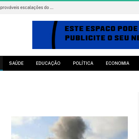
Vitória x Athletico: onde assistir, horário e prováveis escalações do jogo
SAÚDE
EDUCAÇÃO
POLÍTICA
ECONOMIA