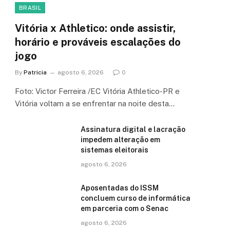
BRASIL
Vitória x Athletico: onde assistir,
horário e prováveis escalações do
jogo
By
Patricia
agosto 6, 2026
0
Foto: Victor Ferreira /EC Vitória Athletico-PR e
Vitória voltam a se enfrentar na noite desta…
Assinatura digital e lacração
impedem alteração em
sistemas eleitorais
agosto 6, 2026
Aposentadas do ISSM
concluem curso de informática
em parceria com o Senac
agosto 6, 2026