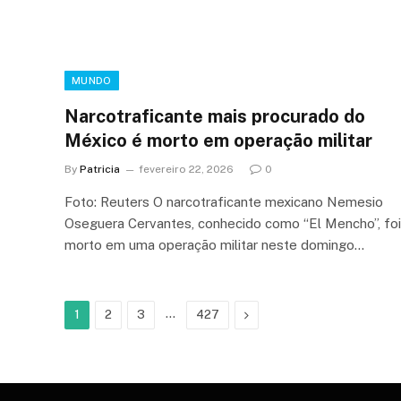
MUNDO
Narcotraficante mais procurado do
México é morto em operação militar
By
Patricia
fevereiro 22, 2026
0
Foto: Reuters O narcotraficante mexicano Nemesio
Oseguera Cervantes, conhecido como “El Mencho”, foi
morto em uma operação militar neste domingo…
…
Next
1
2
3
427