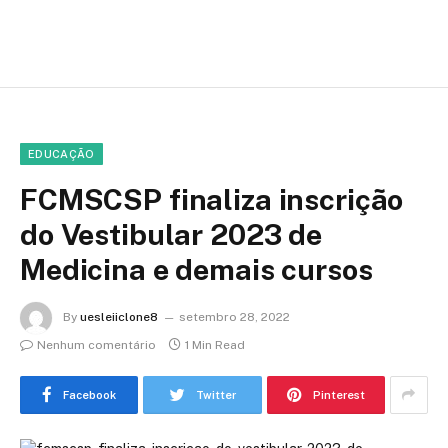
EDUCAÇÃO
FCMSCSP finaliza inscrição
do Vestibular 2023 de
Medicina e demais cursos
By
uesleiiclone8
setembro 28, 2022
Nenhum comentário
1 Min Read
Facebook
Twitter
Pinterest