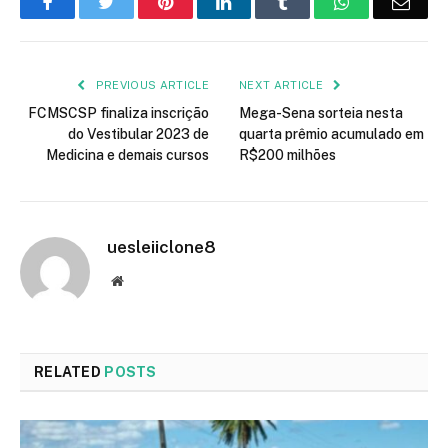
Facebook
Twitter
Pinterest
LinkedIn
Tumblr
WhatsApp
Emai
PREVIOUS ARTICLE
NEXT ARTICLE
FCMSCSP finaliza inscrição
Mega-Sena sorteia nesta
do Vestibular 2023 de
quarta prêmio acumulado em
Medicina e demais cursos
R$200 milhões
uesleiiclone8
Website
RELATED
POSTS