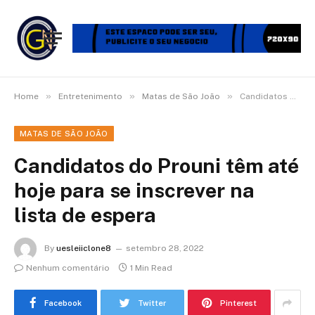
»
»
»
Home
Entretenimento
Matas de São João
Candidatos do Prouni têm até hoje para se inscrever na lista de espera
MATAS DE SÃO JOÃO
Candidatos do Prouni têm até
hoje para se inscrever na
lista de espera
By
uesleiiclone8
setembro 28, 2022
Nenhum comentário
1 Min Read
Facebook
Twitter
Pinterest