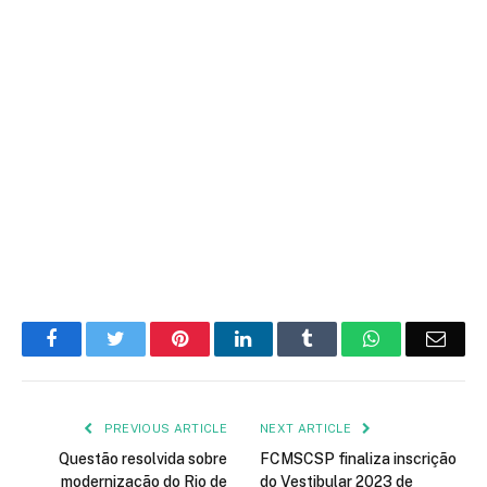
Facebook
Twitter
Pinterest
LinkedIn
Tumblr
WhatsApp
Emai
PREVIOUS ARTICLE
NEXT ARTICLE
Questão resolvida sobre
FCMSCSP finaliza inscrição
modernização do Rio de
do Vestibular 2023 de