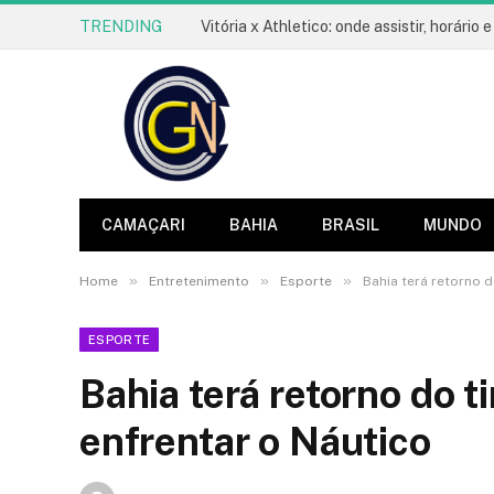
TRENDING
CAMAÇARI
BAHIA
BRASIL
MUNDO
»
»
»
Home
Entretenimento
Esporte
Bahia terá retorno d
ESPORTE
Bahia terá retorno do t
enfrentar o Náutico