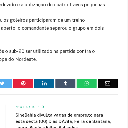
eduzido e a utilização de quatro traves pequenas.
 os goleiros participaram de um treino
aberto, o comandante separou o grupo em dois
s o sub-20 ser utilizado na partida contra o
Copa do Nordeste.
k
Twitter
Pinterest
LinkedIn
Tumblr
WhatsApp
Email
NEXT ARTICLE
SineBahia divulga vagas de emprego para
esta sexta (06) Dias D’Ávila, Feira de Santana,
Lauro, Simões Filho, Salvador;