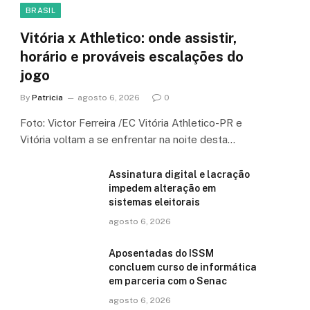
BRASIL
Vitória x Athletico: onde assistir,
horário e prováveis escalações do
jogo
By
Patricia
agosto 6, 2026
0
Foto: Victor Ferreira /EC Vitória Athletico-PR e
Vitória voltam a se enfrentar na noite desta…
Assinatura digital e lacração
impedem alteração em
sistemas eleitorais
agosto 6, 2026
Aposentadas do ISSM
concluem curso de informática
em parceria com o Senac
agosto 6, 2026