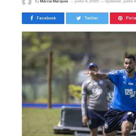
By
Márcia Marques
junho 6, 2025
Updated:
junho 
Facebook
Twitter
Pint