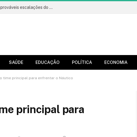
Vitória x Athletico: onde assistir, horário e prováveis escalações do jogo
SAÚDE
EDUCAÇÃO
POLÍTICA
ECONOMIA
o time principal para enfrentar o Náutico
ime principal para