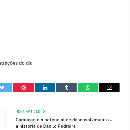
atrações do dia
k
Twitter
Pinterest
LinkedIn
Tumblr
WhatsApp
Email
NEXT ARTICLE
Camaçari e o potencial de desenvolvimento –
a história de Danilo Pedreira