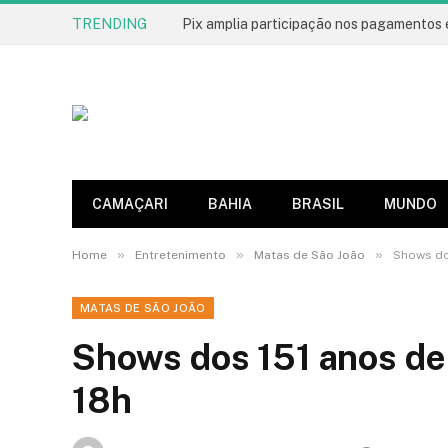
TRENDING
Pix amplia participação nos pagamentos 
CAMAÇARI
BAHIA
BRASIL
MUNDO
»
»
»
Home
Entretenimento
Matas de São João
Shows do
MATAS DE SÃO JOÃO
Shows dos 151 anos de
18h