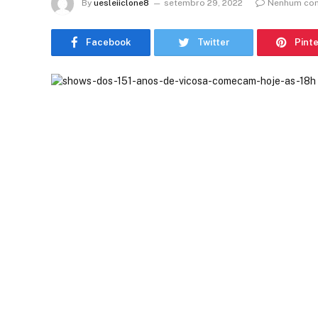
By
uesleiiclone8
setembro 29, 2022
Nenhum com
Facebook
Twitter
Pint