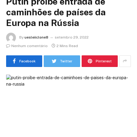
Putin proíbe entrada de
caminhões de países da
Europa na Rússia
By
uesleiiclone8
setembro 29, 2022
Nenhum comentário
2 Mins Read
Facebook
Twitter
Pinterest