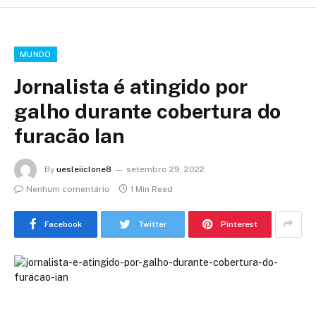
MUNDO
Jornalista é atingido por
galho durante cobertura do
furacão Ian
By
uesleiiclone8
setembro 29, 2022
Nenhum comentário
1 Min Read
Facebook
Twitter
Pinterest