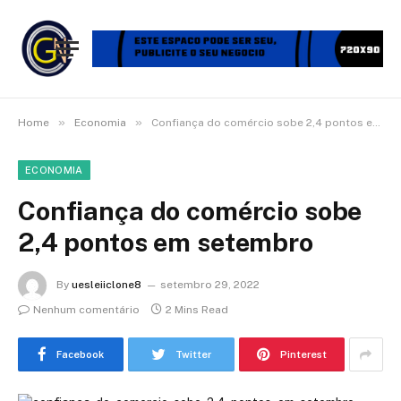
»
»
Home
Economia
Confiança do comércio sobe 2,4 pontos em setembro
ECONOMIA
Confiança do comércio sobe
2,4 pontos em setembro
By
uesleiiclone8
setembro 29, 2022
Nenhum comentário
2 Mins Read
Facebook
Twitter
Pinterest