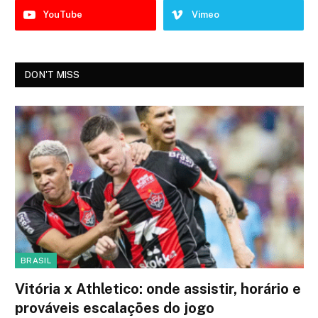
YouTube
Vimeo
DON'T MISS
BRASIL
Vitória x Athletico: onde assistir, horário e
prováveis escalações do jogo