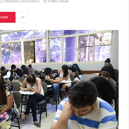
Nenhum comentário
3 Mins Read
erest