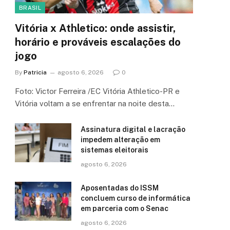
BRASIL
Vitória x Athletico: onde assistir,
horário e prováveis escalações do
jogo
By
Patricia
agosto 6, 2026
0
Foto: Victor Ferreira /EC Vitória Athletico-PR e
Vitória voltam a se enfrentar na noite desta…
Assinatura digital e lacração
impedem alteração em
sistemas eleitorais
agosto 6, 2026
Aposentadas do ISSM
concluem curso de informática
em parceria com o Senac
agosto 6, 2026