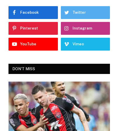
Facebook
Twitter
Pinterest
Instagram
YouTube
Vimeo
DON'T MISS