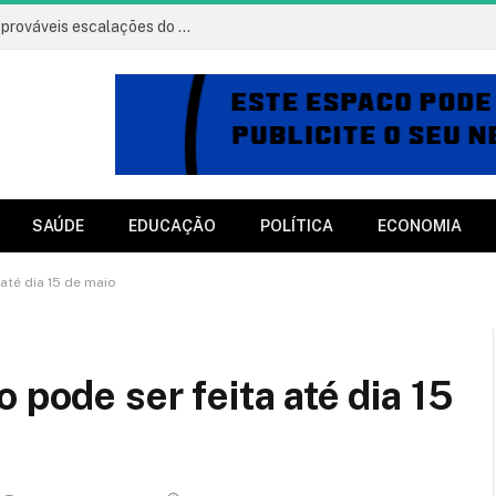
Vitória x Athletico: onde assistir, horário e prováveis escalações do jogo
SAÚDE
EDUCAÇÃO
POLÍTICA
ECONOMIA
 até dia 15 de maio
 pode ser feita até dia 15