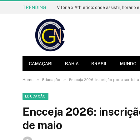
TRENDING
CAMAÇARI
BAHIA
BRASIL
MUNDO
»
»
Home
Educação
Encceja 2026: inscrição pode ser feita
EDUCAÇÃO
Encceja 2026: inscrição
de maio