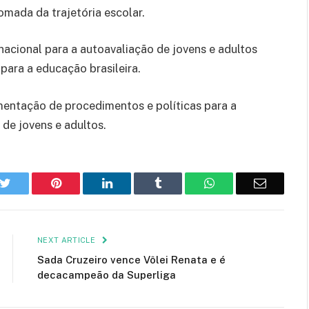
omada da trajetória escolar.
cional para a autoavaliação de jovens e adultos
para a educação brasileira.
mentação de procedimentos e políticas para a
de jovens e adultos.
k
Twitter
Pinterest
LinkedIn
Tumblr
WhatsApp
Email
NEXT ARTICLE
Sada Cruzeiro vence Vôlei Renata e é
decacampeão da Superliga