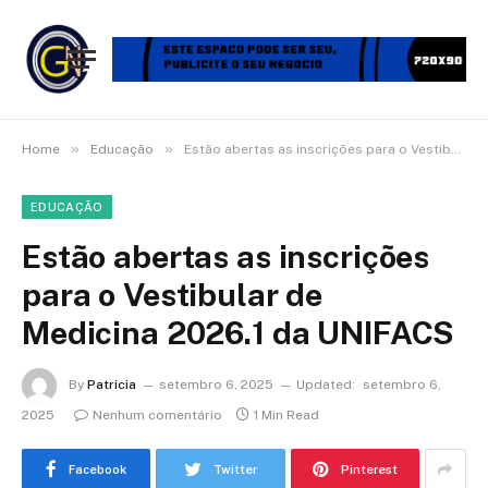
»
»
Home
Educação
Estão abertas as inscrições para o Vestibular de Medicina 2026.1 da UNIFACS
EDUCAÇÃO
Estão abertas as inscrições
para o Vestibular de
Medicina 2026.1 da UNIFACS
By
Patricia
setembro 6, 2025
Updated:
setembro 6,
2025
Nenhum comentário
1 Min Read
Facebook
Twitter
Pinterest