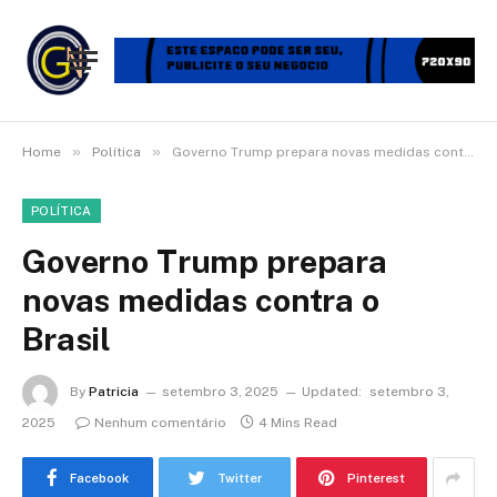
»
»
Home
Política
Governo Trump prepara novas medidas contra o Brasil
POLÍTICA
Governo Trump prepara
novas medidas contra o
Brasil
By
Patricia
setembro 3, 2025
Updated:
setembro 3,
2025
Nenhum comentário
4 Mins Read
Facebook
Twitter
Pinterest