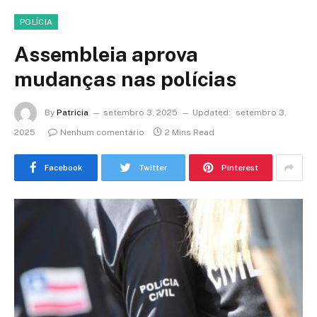
POLÍCIA
Assembleia aprova
mudanças nas polícias
By
Patricia
setembro 3, 2025
Updated:
setembro 3,
2025
Nenhum comentário
2 Mins Read
Facebook
Twitter
Pinterest