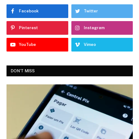
Facebook
Twitter
Pinterest
Instagram
YouTube
Vimeo
DON'T MISS