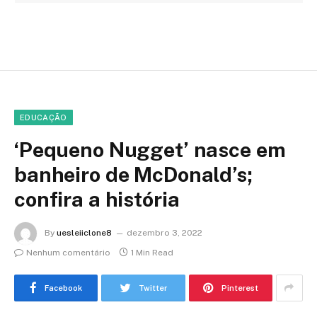
EDUCAÇÃO
‘Pequeno Nugget’ nasce em
banheiro de McDonald’s;
confira a história
By
uesleiiclone8
dezembro 3, 2022
Nenhum comentário
1 Min Read
Facebook
Twitter
Pinterest