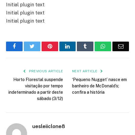
Initial plugin text
Initial plugin text
Initial plugin text
Facebook
Twitter
Pinterest
LinkedIn
Tumblr
WhatsApp
Emai
PREVIOUS ARTICLE
NEXT ARTICLE
Horto Florestal suspende
‘Pequeno Nugget’ nasce em
visitação por tempo
banheiro de McDonald’s;
indeterminado a partir deste
confira a história
sábado (3/12)
uesleiiclone8