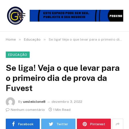
»
»
Home
Educação
Se liga! Veja o que levar para o primeiro dia de prova da Fuvest
EDUCAÇÃO
Se liga! Veja o que levar para
o primeiro dia de prova da
Fuvest
By
uesleiiclone8
dezembro 3, 2022
Nenhum comentário
1 Min Read
Facebook
Twitter
Pinterest