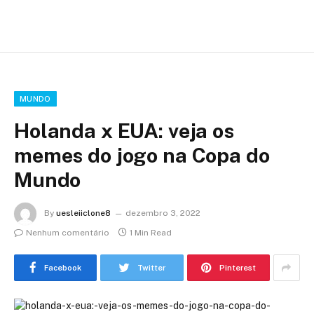
MUNDO
Holanda x EUA: veja os
memes do jogo na Copa do
Mundo
By
uesleiiclone8
dezembro 3, 2022
Nenhum comentário
1 Min Read
Facebook
Twitter
Pinterest