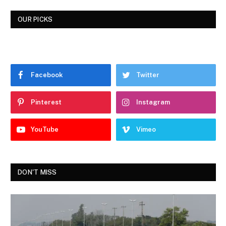
OUR PICKS
Facebook
Twitter
Pinterest
Instagram
YouTube
Vimeo
DON'T MISS