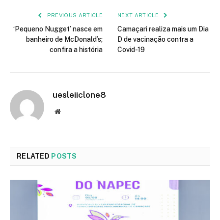
PREVIOUS ARTICLE
NEXT ARTICLE
‘Pequeno Nugget’ nasce em
Camaçari realiza mais um Dia
banheiro de McDonald’s;
D de vacinação contra a
confira a história
Covid-19
uesleiiclone8
Website
RELATED
POSTS