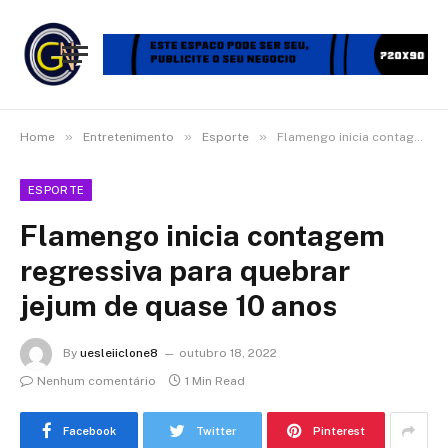
»
»
»
Home
Entretenimento
Esporte
Flamengo inicia contagem regressiva para quebrar jejum de quase 10 anos
ESPORTE
Flamengo inicia contagem
regressiva para quebrar
jejum de quase 10 anos
By
uesleiiclone8
outubro 18, 2022
Nenhum comentário
1 Min Read
Facebook
Twitter
Pinterest