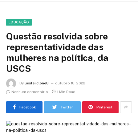
EDUCAÇÃO
Questão resolvida sobre
representatividade das
mulheres na política, da
USCS
By
uesleiiclone8
outubro 18, 2022
Nenhum comentário
1 Min Read
Facebook
Twitter
Pinterest