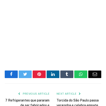
Facebook
Twitter
Pinterest
LinkedIn
Tumblr
WhatsApp
Emai
PREVIOUS ARTICLE
NEXT ARTICLE
7 Refrigerantes que pararam
Torcida do São Paulo passa
de ser fabricados e
vergonha e celebra empate