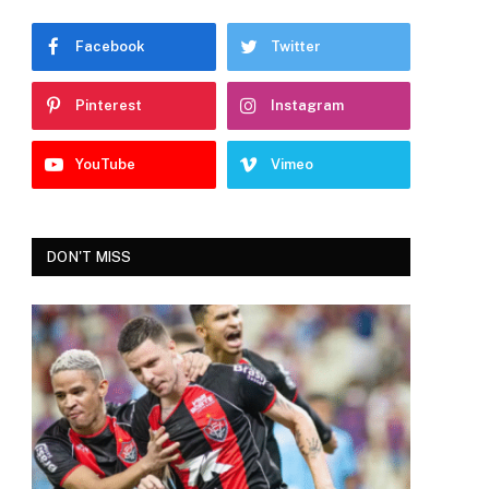
Facebook
Twitter
Pinterest
Instagram
YouTube
Vimeo
DON'T MISS