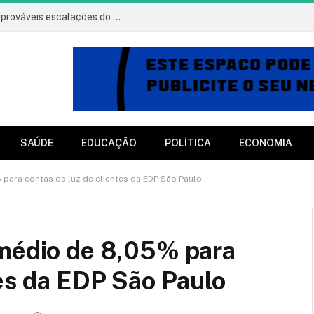
Vitória x Athletico: onde assistir, horário e prováveis escalações do jogo
SAÚDE
EDUCAÇÃO
POLÍTICA
ECONOMIA
para contas de luz de clientes da EDP São Paulo
 médio de 8,05% para
tes da EDP São Paulo