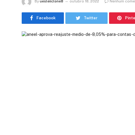
By
uesleiiclone8
outubro 18, 2022
Nenhum comen
Facebook
Twitter
Pint