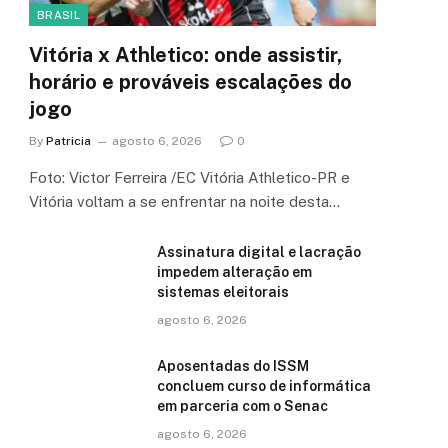
BRASIL
Vitória x Athletico: onde assistir,
horário e prováveis escalações do
jogo
By
Patricia
agosto 6, 2026
0
Foto: Victor Ferreira /EC Vitória Athletico-PR e
Vitória voltam a se enfrentar na noite desta…
Assinatura digital e lacração
impedem alteração em
sistemas eleitorais
agosto 6, 2026
Aposentadas do ISSM
concluem curso de informática
em parceria com o Senac
agosto 6, 2026