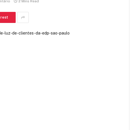
tário
2 Mins Read
erest