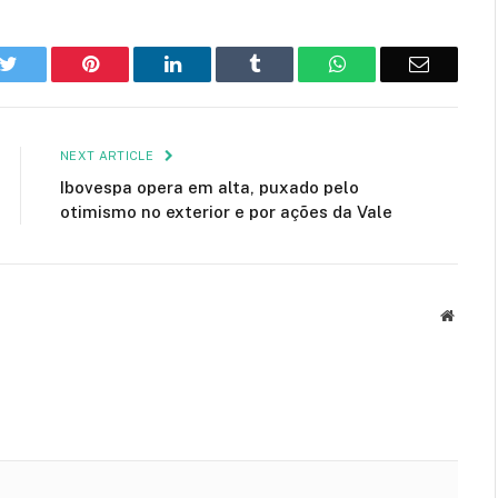
k
Twitter
Pinterest
LinkedIn
Tumblr
WhatsApp
Email
NEXT ARTICLE
Ibovespa opera em alta, puxado pelo
otimismo no exterior e por ações da Vale
Websit