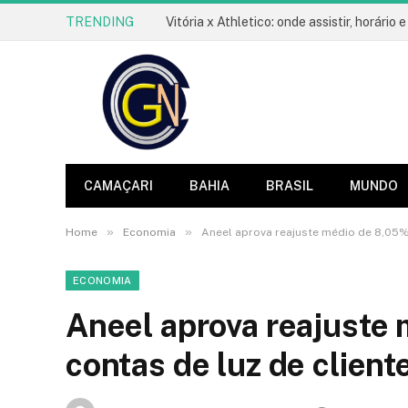
TRENDING
CAMAÇARI
BAHIA
BRASIL
MUNDO
»
»
Home
Economia
Aneel aprova reajuste médio de 8,05% 
ECONOMIA
Aneel aprova reajuste
contas de luz de clien