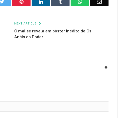
k
Twitter
Pinterest
LinkedIn
Tumblr
WhatsApp
Email
NEXT ARTICLE
O mal se revela em pôster inédito de Os
Anéis do Poder
Websit