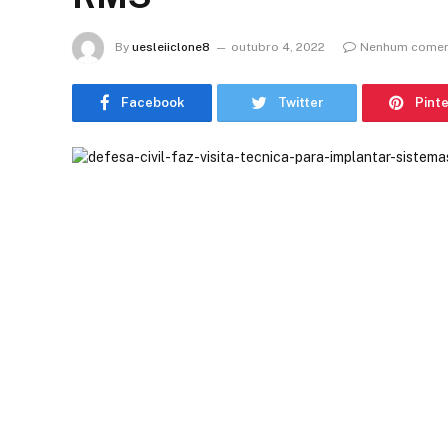
By
uesleiiclone8
outubro 4, 2022
Nenhum comen
Facebook
Twitter
Pint