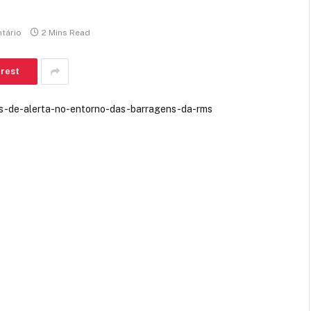
tário
2 Mins Read
erest