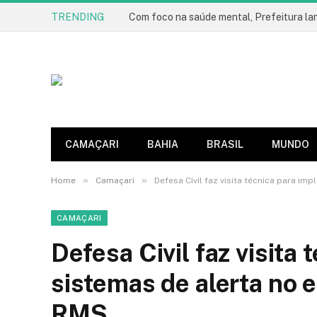
TRENDING
CAMAÇARI
BAHIA
BRASIL
MUNDO
»
»
Home
Camaçari
Defesa Civil faz visita técnica para i
CAMAÇARI
Defesa Civil faz visita 
sistemas de alerta no 
RMS