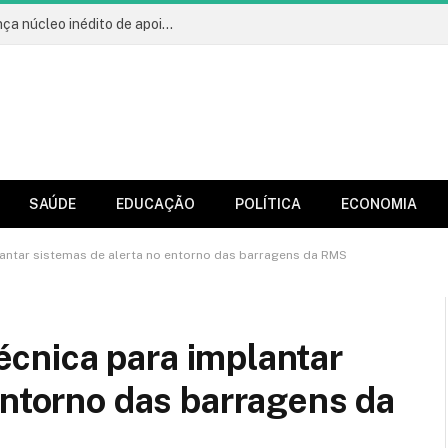
Com foco na saúde mental, Prefeitura lança núcleo inédito de apoio aos profissionais da educação
SAÚDE
EDUCAÇÃO
POLÍTICA
ECONOMIA
mplantar sistemas de alerta no entorno das barragens da RMS
técnica para implantar
entorno das barragens da