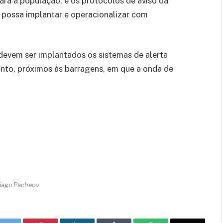
para a população, e os protocolos de aviso da
 possa implantar e operacionalizar com
devem ser implantados os sistemas de alerta
nto, próximos às barragens, em que a onda de
Tiago Pacheco