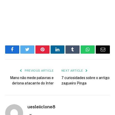
Facebook
Twitter
Pinterest
LinkedIn
Tumblr
WhatsApp
Emai
PREVIOUS ARTICLE
NEXT ARTICLE
Mano não mede palavras e
7 curiosidades sobre o antigo
detona atacante do Inter
zagueiro Pinga
uesleiiclone8