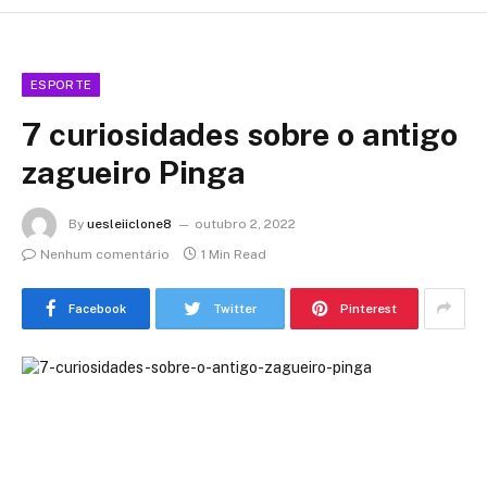
ESPORTE
7 curiosidades sobre o antigo
zagueiro Pinga
By
uesleiiclone8
outubro 2, 2022
Nenhum comentário
1 Min Read
Facebook
Twitter
Pinterest