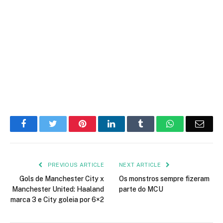
Facebook
Twitter
Pinterest
LinkedIn
Tumblr
WhatsApp
Emai
PREVIOUS ARTICLE
NEXT ARTICLE
Gols de Manchester City x
Os monstros sempre fizeram
Manchester United: Haaland
parte do MCU
marca 3 e City goleia por 6×2