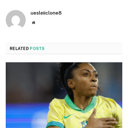
uesleiiclone8
Website
RELATED
POSTS