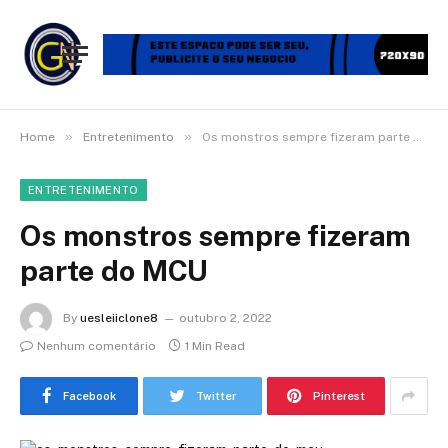
»
»
Home
Entretenimento
Os monstros sempre fizeram parte do MCU
ENTRETENIMENTO
Os monstros sempre fizeram
parte do MCU
By
uesleiiclone8
outubro 2, 2022
Nenhum comentário
1 Min Read
Facebook
Twitter
Pinterest