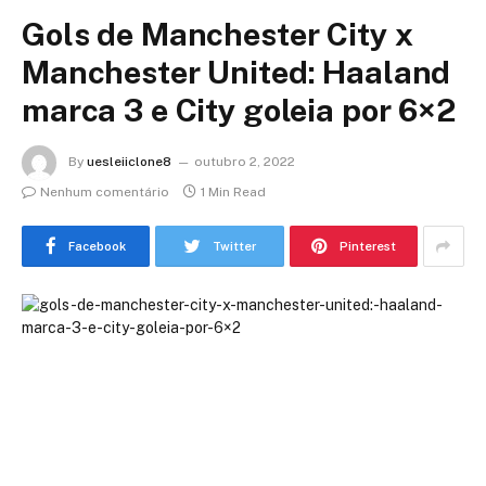
Gols de Manchester City x
Manchester United: Haaland
marca 3 e City goleia por 6×2
By
uesleiiclone8
outubro 2, 2022
Nenhum comentário
1 Min Read
Facebook
Twitter
Pinterest