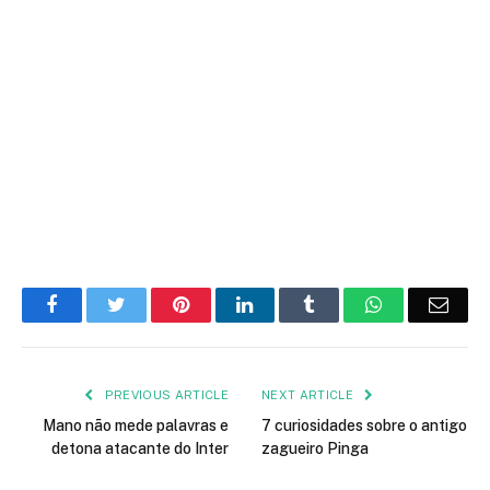
Facebook
Twitter
Pinterest
LinkedIn
Tumblr
WhatsApp
Emai
PREVIOUS ARTICLE
NEXT ARTICLE
Mano não mede palavras e
7 curiosidades sobre o antigo
detona atacante do Inter
zagueiro Pinga