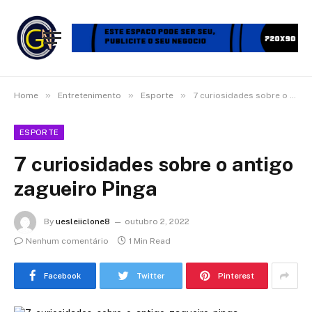
»
»
»
Home
Entretenimento
Esporte
7 curiosidades sobre o antigo zagueiro Pinga
ESPORTE
7 curiosidades sobre o antigo
zagueiro Pinga
By
uesleiiclone8
outubro 2, 2022
Nenhum comentário
1 Min Read
Facebook
Twitter
Pinterest