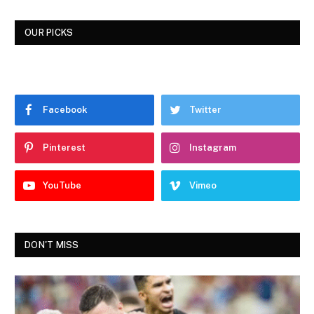
OUR PICKS
Facebook
Twitter
Pinterest
Instagram
YouTube
Vimeo
DON'T MISS