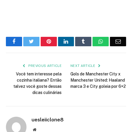
Facebook
Twitter
Pinterest
LinkedIn
Tumblr
WhatsApp
Emai
PREVIOUS ARTICLE
NEXT ARTICLE
Você tem interesse pela
Gols de Manchester City x
cozinha italiana? Então
Manchester United: Haaland
talvez você goste dessas
marca 3 e City goleia por 6×2
dicas culinárias
uesleiiclone8
Website