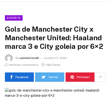
ESPORTE
Gols de Manchester City x
Manchester United: Haaland
marca 3 e City goleia por 6×2
By
uesleiiclone8
outubro 2, 2022
Nenhum comentário
1 Min Read
Facebook
Twitter
Pinterest