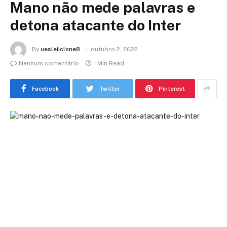
Mano não mede palavras e
detona atacante do Inter
By
uesleiiclone8
outubro 2, 2022
Nenhum comentário
1 Min Read
Facebook
Twitter
Pinterest