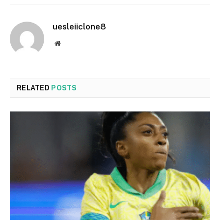
uesleiiclone8
Website
RELATED
POSTS