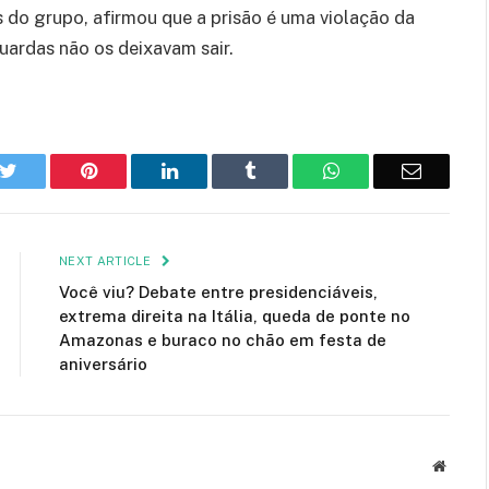
do grupo, afirmou que a prisão é uma violação da
guardas não os deixavam sair.
k
Twitter
Pinterest
LinkedIn
Tumblr
WhatsApp
Email
NEXT ARTICLE
Você viu? Debate entre presidenciáveis,
extrema direita na Itália, queda de ponte no
Amazonas e buraco no chão em festa de
aniversário
Websit