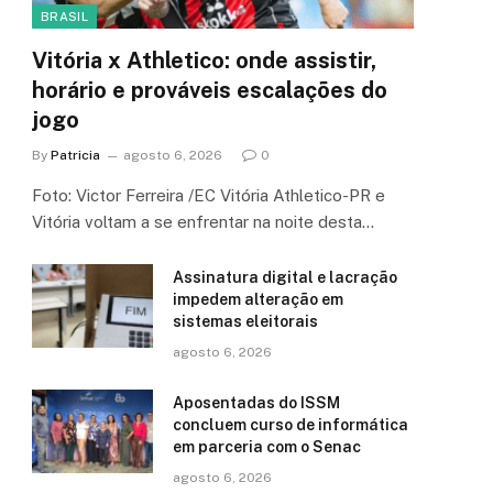
BRASIL
Vitória x Athletico: onde assistir,
horário e prováveis escalações do
jogo
By
Patricia
agosto 6, 2026
0
Foto: Victor Ferreira /EC Vitória Athletico-PR e
Vitória voltam a se enfrentar na noite desta…
Assinatura digital e lacração
impedem alteração em
sistemas eleitorais
agosto 6, 2026
Aposentadas do ISSM
concluem curso de informática
em parceria com o Senac
agosto 6, 2026