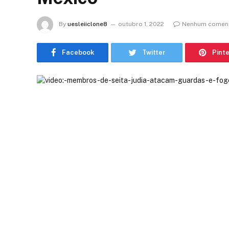
By
uesleiiclone8
outubro 1, 2022
Nenhum coment
Facebook
Twitter
Pint