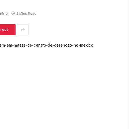
ário
3 Mins Read
erest