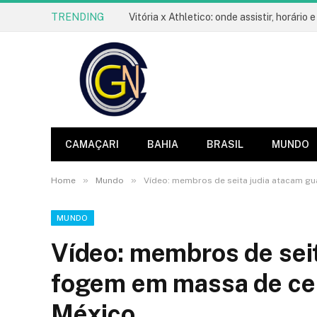
TRENDING
CAMAÇARI
BAHIA
BRASIL
MUNDO
»
»
Home
Mundo
Vídeo: membros de seita judia atacam g
MUNDO
Vídeo: membros de seit
fogem em massa de cen
México