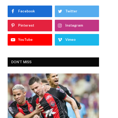
Facebook
Twitter
Pinterest
Instagram
YouTube
Vimeo
DON'T MISS