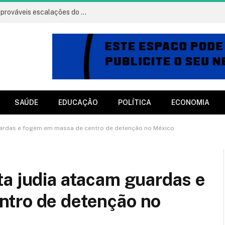
Vitória x Athletico: onde assistir, horário e prováveis escalações do jogo
SAÚDE
EDUCAÇÃO
POLÍTICA
ECONOMIA
uardas e fogem em massa de centro de detenção no México
a judia atacam guardas e
tro de detenção no