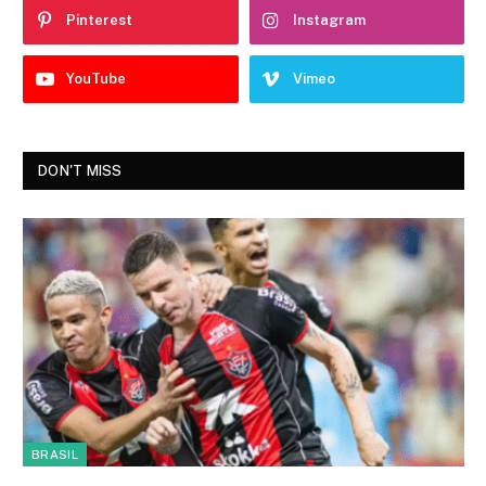
Pinterest
Instagram
YouTube
Vimeo
DON'T MISS
BRASIL