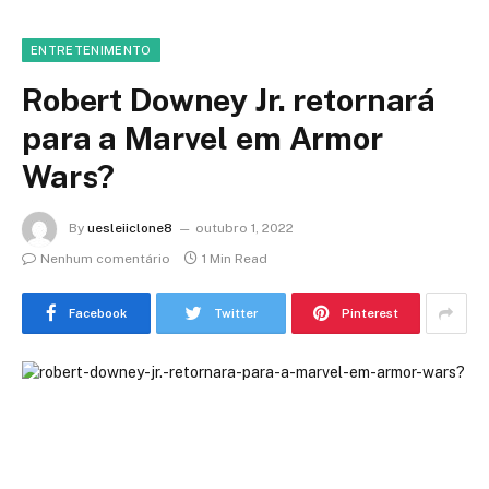
ENTRETENIMENTO
Robert Downey Jr. retornará
para a Marvel em Armor
Wars?
By
uesleiiclone8
outubro 1, 2022
Nenhum comentário
1 Min Read
Facebook
Twitter
Pinterest