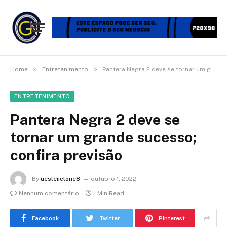
»
»
Home
Entretenimento
Pantera Negra 2 deve se tornar um grande sucesso; confira previsão
ENTRETENIMENTO
Pantera Negra 2 deve se
tornar um grande sucesso;
confira previsão
By
uesleiiclone8
outubro 1, 2022
Nenhum comentário
1 Min Read
Facebook
Twitter
Pinterest