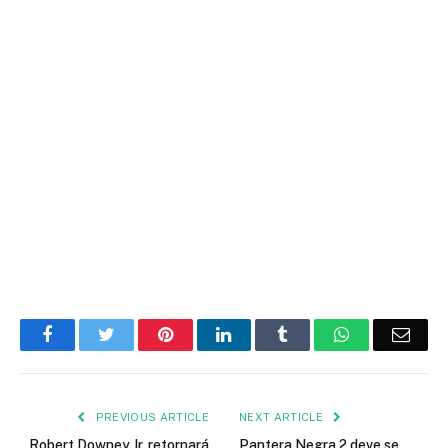
Facebook
Twitter
Pinterest
LinkedIn
Tumblr
WhatsApp
Emai
PREVIOUS ARTICLE
NEXT ARTICLE
Robert Downey Jr. retornará
Pantera Negra 2 deve se