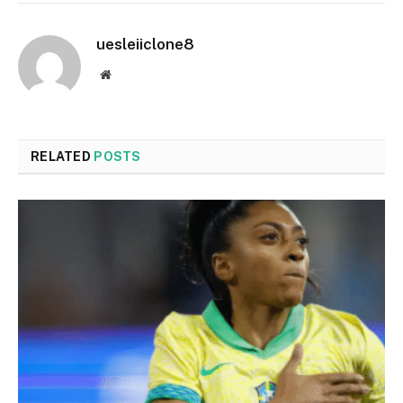
uesleiiclone8
Website
RELATED
POSTS