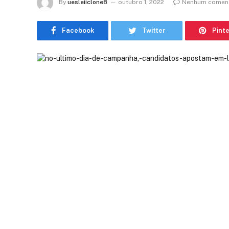
By
uesleiiclone8
outubro 1, 2022
Nenhum coment
Facebook
Twitter
Pint