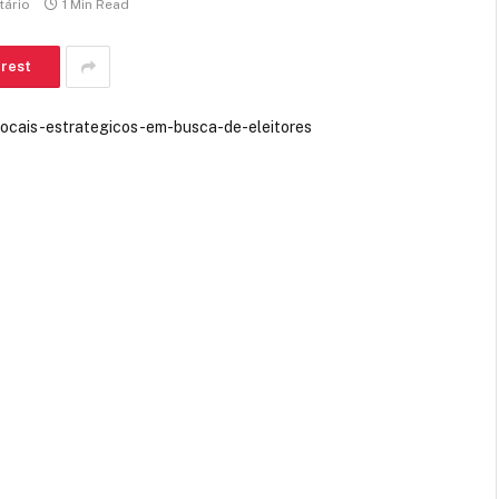
ário
1 Min Read
erest