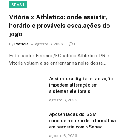
BRASIL
Vitória x Athletico: onde assistir,
horário e prováveis escalações do
jogo
By
Patricia
agosto 6, 2026
0
Foto: Victor Ferreira /EC Vitória Athletico-PR e
Vitória voltam a se enfrentar na noite desta…
Assinatura digital e lacração
impedem alteração em
sistemas eleitorais
agosto 6, 2026
Aposentadas do ISSM
concluem curso de informática
em parceria com o Senac
agosto 6, 2026