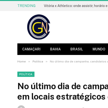
TRENDING
CAMAÇARI
BAHIA
BRASIL
MUNDO
»
»
Home
Política
No último dia de campanha, candidatos 
POLÍTICA
No último dia de camp
em locais estratégicos