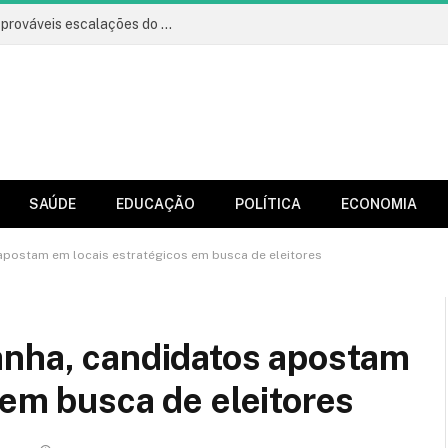
Vitória x Athletico: onde assistir, horário e prováveis escalações do jogo
SAÚDE
EDUCAÇÃO
POLÍTICA
ECONOMIA
apostam em locais estratégicos em busca de eleitores
anha, candidatos apostam
 em busca de eleitores