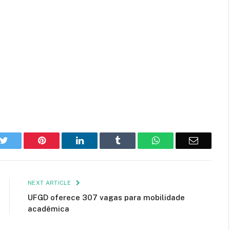
k
Twitter
Pinterest
LinkedIn
Tumblr
WhatsApp
Email
NEXT ARTICLE
UFGD oferece 307 vagas para mobilidade
acadêmica