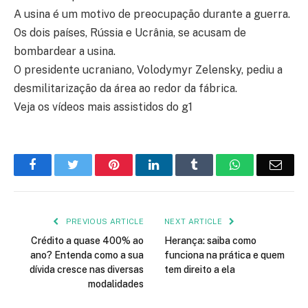
A usina é um motivo de preocupação durante a guerra.
Os dois países, Rússia e Ucrânia, se acusam de
bombardear a usina.
O presidente ucraniano, Volodymyr Zelensky, pediu a
desmilitarização da área ao redor da fábrica.
Veja os vídeos mais assistidos do g1
Facebook
Twitter
Pinterest
LinkedIn
Tumblr
WhatsApp
Emai
PREVIOUS ARTICLE
NEXT ARTICLE
Crédito a quase 400% ao
Herança: saiba como
ano? Entenda como a sua
funciona na prática e quem
dívida cresce nas diversas
tem direito a ela
modalidades