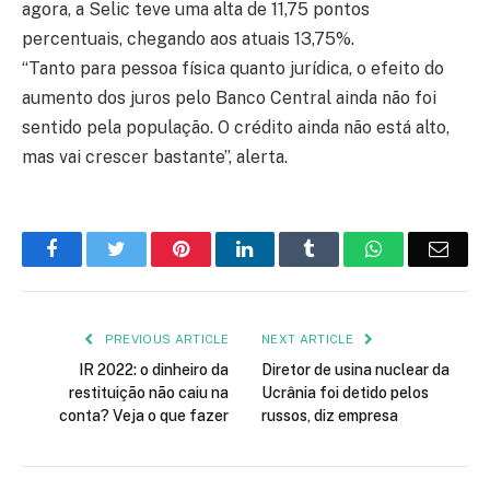
agora, a Selic teve uma alta de 11,75 pontos
percentuais, chegando aos atuais 13,75%.
“Tanto para pessoa física quanto jurídica, o efeito do
aumento dos juros pelo Banco Central ainda não foi
sentido pela população. O crédito ainda não está alto,
mas vai crescer bastante”, alerta.
Facebook
Twitter
Pinterest
LinkedIn
Tumblr
WhatsApp
Emai
PREVIOUS ARTICLE
NEXT ARTICLE
IR 2022: o dinheiro da
Diretor de usina nuclear da
restituição não caiu na
Ucrânia foi detido pelos
conta? Veja o que fazer
russos, diz empresa