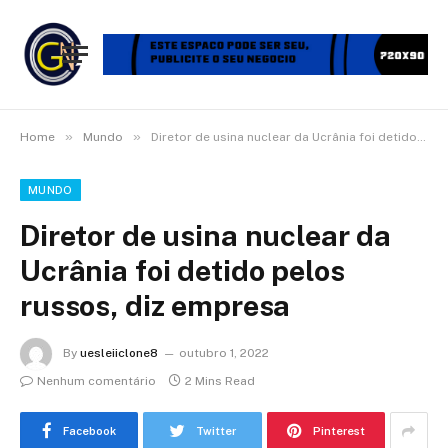
»
»
Home
Mundo
Diretor de usina nuclear da Ucrânia foi detido pelos russos, diz empresa
MUNDO
Diretor de usina nuclear da
Ucrânia foi detido pelos
russos, diz empresa
By
uesleiiclone8
outubro 1, 2022
Nenhum comentário
2 Mins Read
Facebook
Twitter
Pinterest