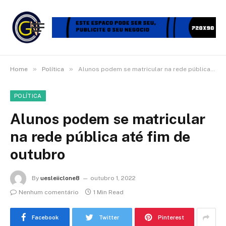
»
»
Home
Política
Alunos podem se matricular na rede pública até fim de outubro
POLÍTICA
Alunos podem se matricular
na rede pública até fim de
outubro
By
uesleiiclone8
outubro 1, 2022
Nenhum comentário
1 Min Read
Facebook
Twitter
Pinterest