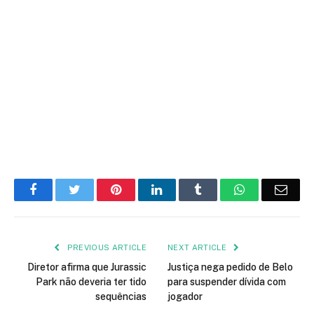
Facebook
Twitter
Pinterest
LinkedIn
Tumblr
WhatsApp
Emai
PREVIOUS ARTICLE
NEXT ARTICLE
Diretor afirma que Jurassic
Justiça nega pedido de Belo
Park não deveria ter tido
para suspender dívida com
sequências
jogador