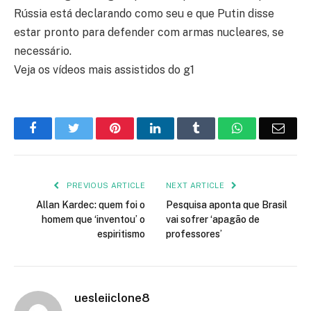
Rússia está declarando como seu e que Putin disse
estar pronto para defender com armas nucleares, se
necessário.
Veja os vídeos mais assistidos do g1
Facebook
Twitter
Pinterest
LinkedIn
Tumblr
WhatsApp
Emai
PREVIOUS ARTICLE
NEXT ARTICLE
Allan Kardec: quem foi o
Pesquisa aponta que Brasil
homem que ‘inventou’ o
vai sofrer ‘apagão de
espiritismo
professores’
uesleiiclone8