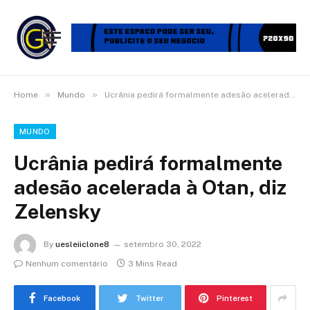
»
»
Home
Mundo
Ucrânia pedirá formalmente adesão acelerada à Otan, diz Zelensky
MUNDO
Ucrânia pedirá formalmente
adesão acelerada à Otan, diz
Zelensky
By
uesleiiclone8
setembro 30, 2022
Nenhum comentário
3 Mins Read
Facebook
Twitter
Pinterest