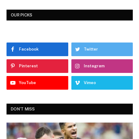
OUR PICKS
Facebook
Twitter
Pinterest
Instagram
YouTube
Vimeo
DON'T MISS