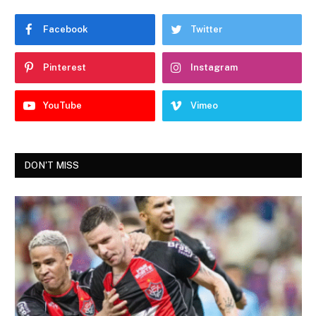
Facebook
Twitter
Pinterest
Instagram
YouTube
Vimeo
DON'T MISS