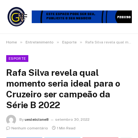
»
»
»
Home
Entretenimento
Esporte
Rafa Silva revela qual momento seria ideal para o Cruzeiro ser campeão da Série B 2022
ESPORTE
Rafa Silva revela qual
momento seria ideal para o
Cruzeiro ser campeão da
Série B 2022
By
uesleiiclone8
setembro 30, 2022
Nenhum comentário
1 Min Read