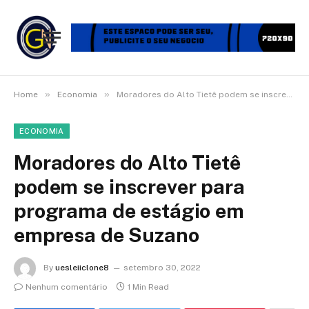
»
»
Home
Economia
Moradores do Alto Tietê podem se inscrever para programa de estágio em empresa de Suzano
ECONOMIA
Moradores do Alto Tietê
podem se inscrever para
programa de estágio em
empresa de Suzano
By
uesleiiclone8
setembro 30, 2022
Nenhum comentário
1 Min Read