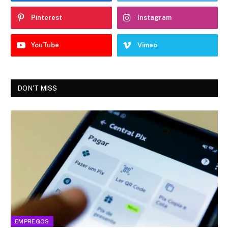
Pinterest
Instagram
YouTube
Vimeo
DON'T MISS
EMPREGOS