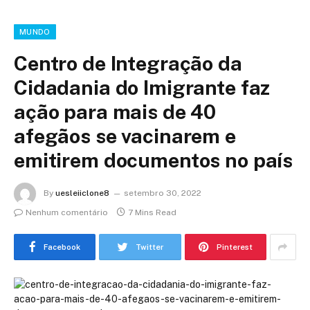
MUNDO
Centro de Integração da
Cidadania do Imigrante faz
ação para mais de 40
afegãos se vacinarem e
emitirem documentos no país
By
uesleiiclone8
setembro 30, 2022
Nenhum comentário
7 Mins Read
Facebook
Twitter
Pinterest