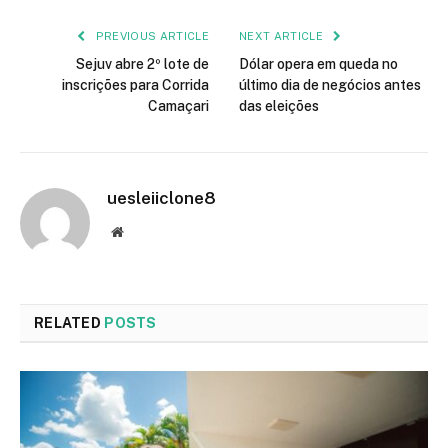
PREVIOUS ARTICLE
NEXT ARTICLE
Sejuv abre 2º lote de
Dólar opera em queda no
inscrições para Corrida
último dia de negócios antes
Camaçari
das eleições
uesleiiclone8
Website
RELATED
POSTS