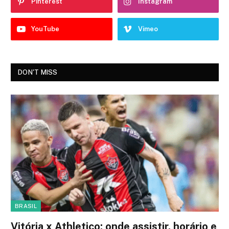
Pinterest
Instagram
YouTube
Vimeo
DON'T MISS
BRASIL
Vitória x Athletico: onde assistir, horário e