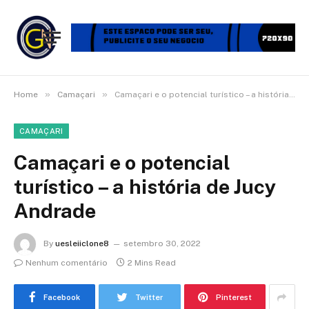
»
»
Home
Camaçari
Camaçari e o potencial turístico – a história de Jucy Andrade
CAMAÇARI
Camaçari e o potencial
turístico – a história de Jucy
Andrade
By
uesleiiclone8
setembro 30, 2022
Nenhum comentário
2 Mins Read
Facebook
Twitter
Pinterest