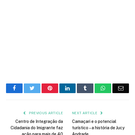
Facebook
Twitter
Pinterest
LinkedIn
Tumblr
WhatsApp
Emai
PREVIOUS ARTICLE
NEXT ARTICLE
Centro de Integração da
Camaçari e o potencial
Cidadania do Imigrante faz
turístico – a história de Jucy
ação para mais de 40
Andrade