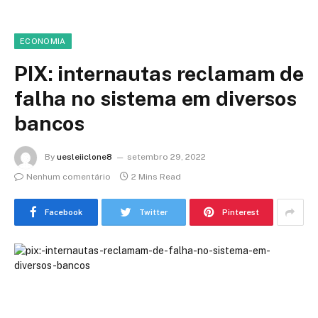
ECONOMIA
PIX: internautas reclamam de
falha no sistema em diversos
bancos
By
uesleiiclone8
setembro 29, 2022
Nenhum comentário
2 Mins Read
Facebook
Twitter
Pinterest