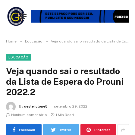
»
»
Home
Educação
Veja quando sai o resultado da Lista de Espera do Prouni 2022.2
EDUCAÇÃO
Veja quando sai o resultado
da Lista de Espera do Prouni
2022.2
By
uesleiiclone8
setembro 29, 2022
Nenhum comentário
1 Min Read
Facebook
Twitter
Pinterest