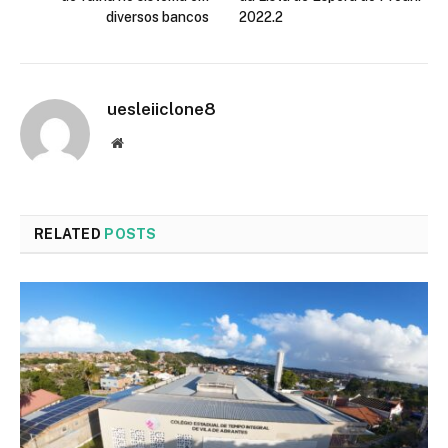
diversos bancos
2022.2
uesleiiclone8
Website
RELATED
POSTS