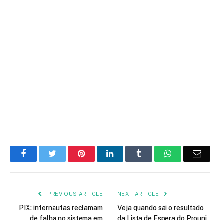
Facebook
Twitter
Pinterest
LinkedIn
Tumblr
WhatsApp
Emai
PREVIOUS ARTICLE
NEXT ARTICLE
PIX: internautas reclamam
Veja quando sai o resultado
de falha no sistema em
da Lista de Espera do Prouni