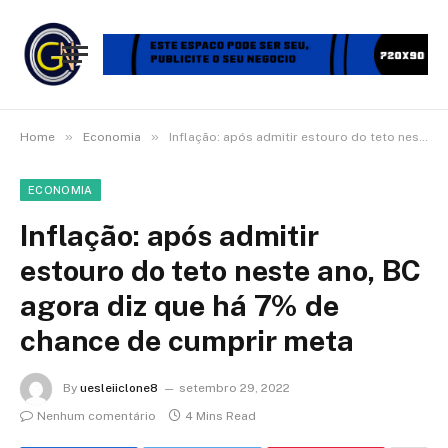
»
»
Home
Economia
Inflação: após admitir estouro do teto neste ano, BC agora diz que há 7% de chance de cumprir meta
ECONOMIA
Inflação: após admitir
estouro do teto neste ano, BC
agora diz que há 7% de
chance de cumprir meta
By
uesleiiclone8
setembro 29, 2022
Nenhum comentário
4 Mins Read