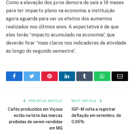
Como a elevação dos juros demora de seis a 18 meses
para ter impacto pleno na economia, a instituição
agora aguarda para ver os efeitos dos aumentos
realizados nos últimos anos. A expectativa é de que
eles terão “impacto acumulado na economia”, que
deverão ficar “mais claros nos indicadores de atividade
ao longo do segundo semestre”.
Facebook
Twitter
Pinterest
LinkedIn
Tumblr
WhatsApp
Emai
PREVIOUS ARTICLE
NEXT ARTICLE
Cafés produzidos em Viçosa
IGP-M volta a registrar
estão na lista das marcas
deflação em setembro, de
proibidas de serem vendidas
0,95%
em MG