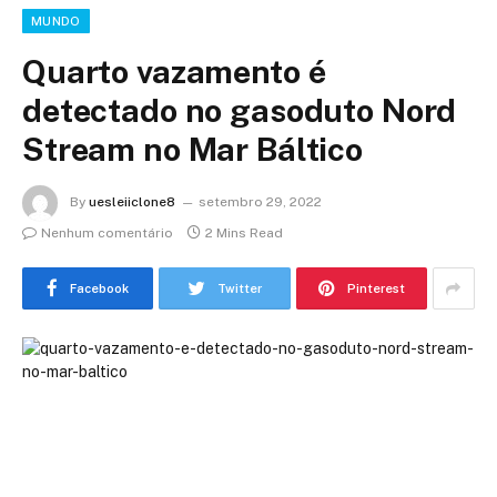
MUNDO
Quarto vazamento é
detectado no gasoduto Nord
Stream no Mar Báltico
By
uesleiiclone8
setembro 29, 2022
Nenhum comentário
2 Mins Read
Facebook
Twitter
Pinterest