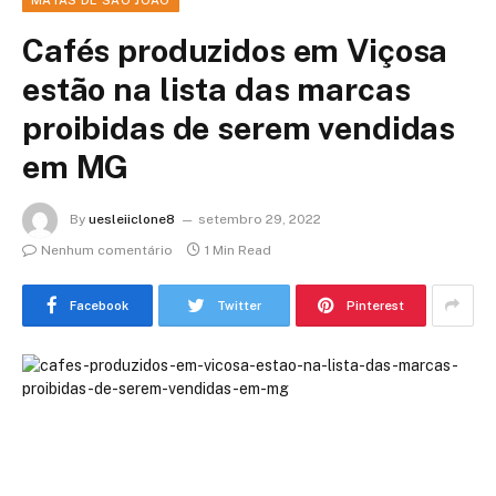
Cafés produzidos em Viçosa
estão na lista das marcas
proibidas de serem vendidas
em MG
By
uesleiiclone8
setembro 29, 2022
Nenhum comentário
1 Min Read
Facebook
Twitter
Pinterest