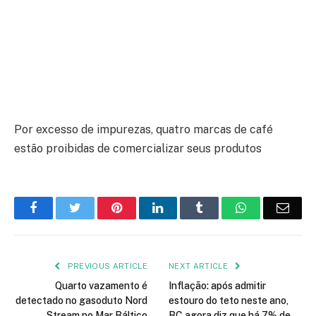
Por excesso de impurezas, quatro marcas de café
estão proibidas de comercializar seus produtos
Facebook
Twitter
Pinterest
LinkedIn
Tumblr
WhatsApp
Emai
PREVIOUS ARTICLE
NEXT ARTICLE
Quarto vazamento é
Inflação: após admitir
detectado no gasoduto Nord
estouro do teto neste ano,
Stream no Mar Báltico
BC agora diz que há 7% de