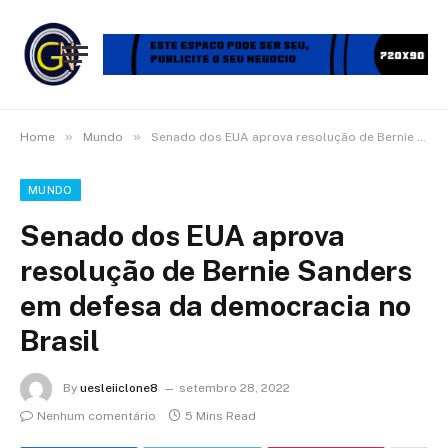
»
»
Home
Mundo
Senado dos EUA aprova resolução de Bernie Sanders em defesa da democracia no Brasil
MUNDO
Senado dos EUA aprova
resolução de Bernie Sanders
em defesa da democracia no
Brasil
By
uesleiiclone8
setembro 28, 2022
Nenhum comentário
5 Mins Read