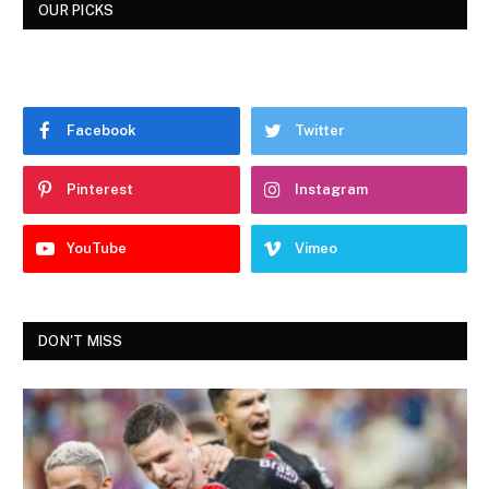
OUR PICKS
Facebook
Twitter
Pinterest
Instagram
YouTube
Vimeo
DON'T MISS