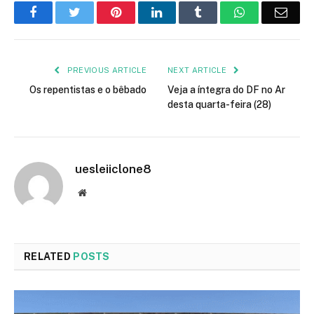
Facebook
Twitter
Pinterest
LinkedIn
Tumblr
WhatsApp
Emai
PREVIOUS ARTICLE
NEXT ARTICLE
Os repentistas e o bêbado
Veja a íntegra do DF no Ar
desta quarta-feira (28)
uesleiiclone8
Website
RELATED
POSTS