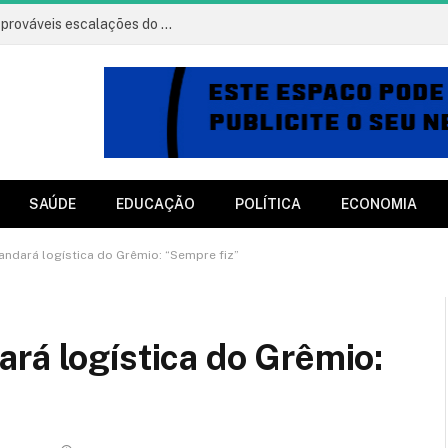
Vitória x Athletico: onde assistir, horário e prováveis escalações do jogo
SAÚDE
EDUCAÇÃO
POLÍTICA
ECONOMIA
ndará logística do Grêmio: “Sempre fiz”
rá logística do Grêmio: