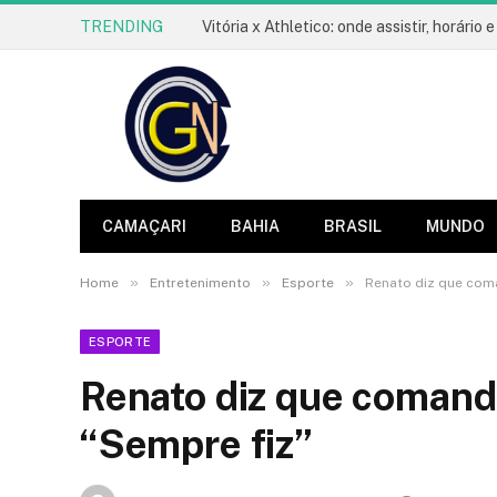
TRENDING
CAMAÇARI
BAHIA
BRASIL
MUNDO
»
»
»
Home
Entretenimento
Esporte
Renato diz que coma
ESPORTE
Renato diz que comanda
“Sempre fiz”