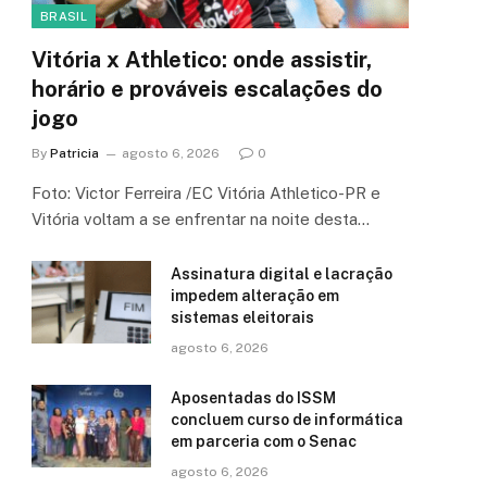
BRASIL
Vitória x Athletico: onde assistir,
horário e prováveis escalações do
jogo
By
Patricia
agosto 6, 2026
0
Foto: Victor Ferreira /EC Vitória Athletico-PR e
Vitória voltam a se enfrentar na noite desta…
Assinatura digital e lacração
impedem alteração em
sistemas eleitorais
agosto 6, 2026
Aposentadas do ISSM
concluem curso de informática
em parceria com o Senac
agosto 6, 2026