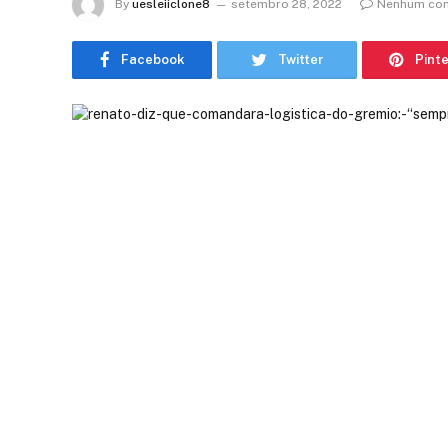
By
uesleiiclone8
setembro 28, 2022
Nenhum com
Facebook
Twitter
Pint