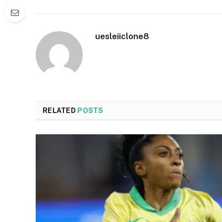
uesleiiclone8
RELATED
POSTS