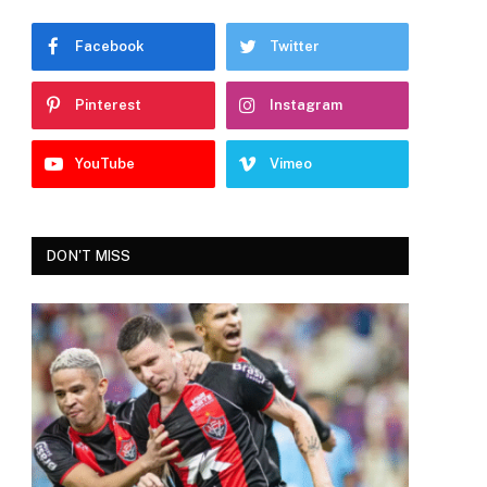
Facebook
Twitter
Pinterest
Instagram
YouTube
Vimeo
DON'T MISS