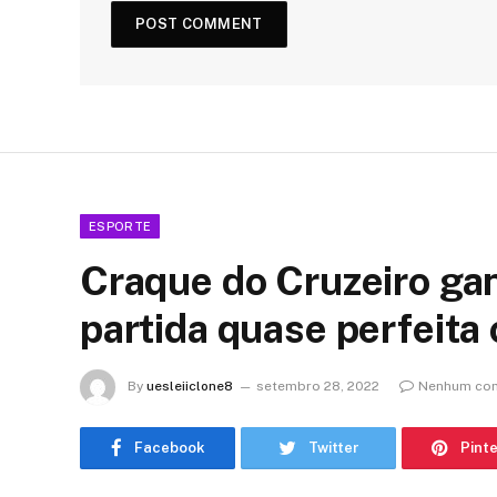
ESPORTE
Craque do Cruzeiro ga
partida quase perfeita
By
uesleiiclone8
setembro 28, 2022
Nenhum com
Facebook
Twitter
Pint