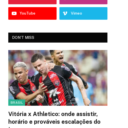
YouTube
Vimeo
DON'T MISS
BRASIL
Vitória x Athletico: onde assistir,
horário e prováveis escalações do