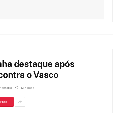
nha destaque após
 contra o Vasco
entário
1 Min Read
erest