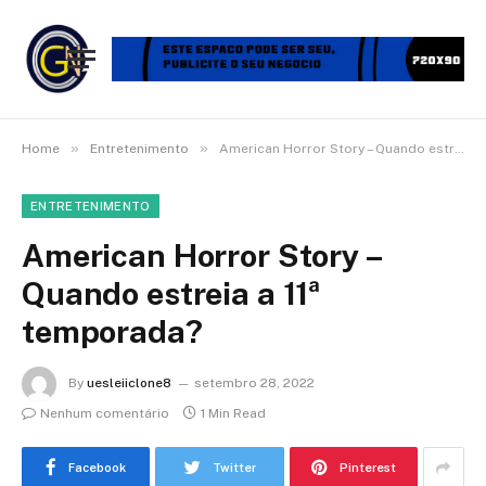
»
»
Home
Entretenimento
American Horror Story – Quando estreia a 11ª temporada?
ENTRETENIMENTO
American Horror Story –
Quando estreia a 11ª
temporada?
By
uesleiiclone8
setembro 28, 2022
Nenhum comentário
1 Min Read
Facebook
Twitter
Pinterest