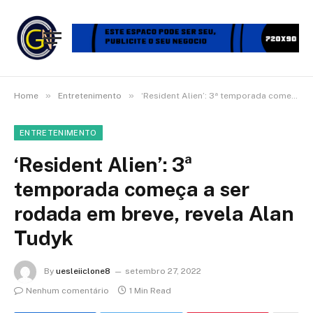
»
»
Home
Entretenimento
‘Resident Alien’: 3ª temporada começa a ser rodada em breve, revela Alan Tudyk
ENTRETENIMENTO
‘Resident Alien’: 3ª
temporada começa a ser
rodada em breve, revela Alan
Tudyk
By
uesleiiclone8
setembro 27, 2022
Nenhum comentário
1 Min Read