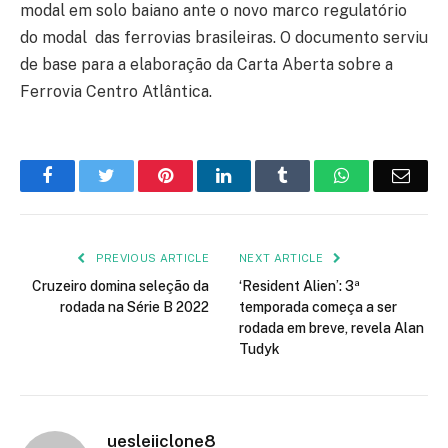
modal em solo baiano ante o novo marco regulatório
do modal das ferrovias brasileiras. O documento serviu
de base para a elaboração da Carta Aberta sobre a
Ferrovia Centro Atlântica.
Facebook
Twitter
Pinterest
LinkedIn
Tumblr
WhatsApp
Emai
PREVIOUS ARTICLE
NEXT ARTICLE
Cruzeiro domina seleção da
‘Resident Alien’: 3ª
rodada na Série B 2022
temporada começa a ser
rodada em breve, revela Alan
Tudyk
uesleiiclone8