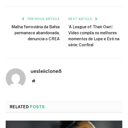
PREVIOUS ARTICLE
NEXT ARTICLE
Malha ferroviária da Bahia
‘A League of Their Own’:
permanece abandonada,
Vídeo compila os melhores
denuncia o CREA
momentos de Lupe e Esti na
série; Confira!
uesleiiclone8
Website
RELATED
POSTS