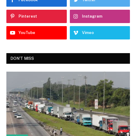
Pinterest
Instagram
YouTube
Vimeo
DON'T MISS