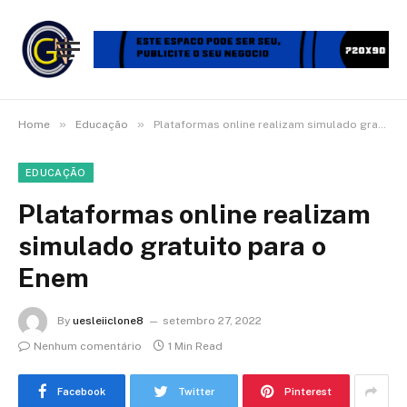
»
»
Home
Educação
Plataformas online realizam simulado gratuito para o Enem
EDUCAÇÃO
Plataformas online realizam
simulado gratuito para o
Enem
By
uesleiiclone8
setembro 27, 2022
Nenhum comentário
1 Min Read
Facebook
Twitter
Pinterest