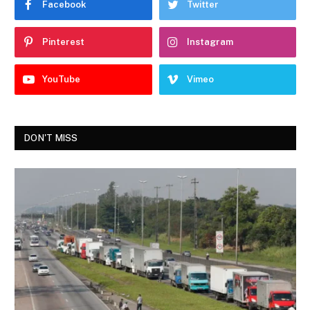
Facebook
Twitter
Pinterest
Instagram
YouTube
Vimeo
DON'T MISS