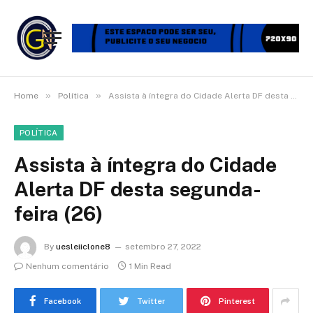
»
»
Home
Política
Assista à íntegra do Cidade Alerta DF desta segunda-feira (26)
POLÍTICA
Assista à íntegra do Cidade
Alerta DF desta segunda-
feira (26)
By
uesleiiclone8
setembro 27, 2022
Nenhum comentário
1 Min Read
Facebook
Twitter
Pinterest