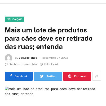
EDUCAÇÃO
Mais um lote de produtos
para cães deve ser retirado
das ruas; entenda
By
uesleiiclone8
setembro 27, 2022
Nenhum comentário
1 Min Read
Facebook
Twitter
Pinterest