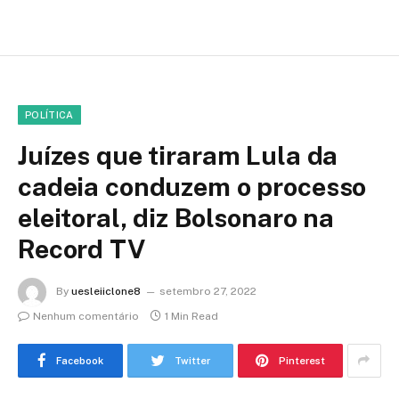
POLÍTICA
Juízes que tiraram Lula da
cadeia conduzem o processo
eleitoral, diz Bolsonaro na
Record TV
By
uesleiiclone8
setembro 27, 2022
Nenhum comentário
1 Min Read
Facebook
Twitter
Pinterest