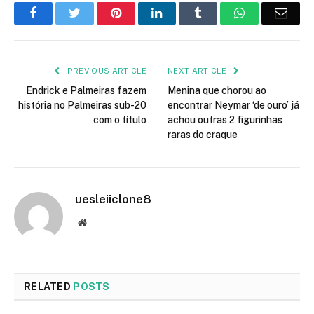
Facebook
Twitter
Pinterest
LinkedIn
Tumblr
WhatsApp
Emai
PREVIOUS ARTICLE
NEXT ARTICLE
Endrick e Palmeiras fazem
Menina que chorou ao
história no Palmeiras sub-20
encontrar Neymar ‘de ouro’ já
com o título
achou outras 2 figurinhas
raras do craque
uesleiiclone8
Website
RELATED
POSTS