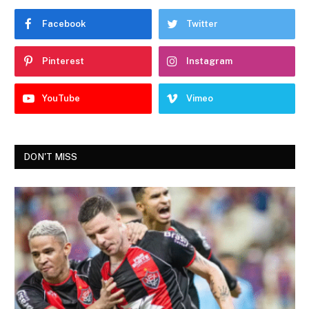
Facebook
Twitter
Pinterest
Instagram
YouTube
Vimeo
DON'T MISS