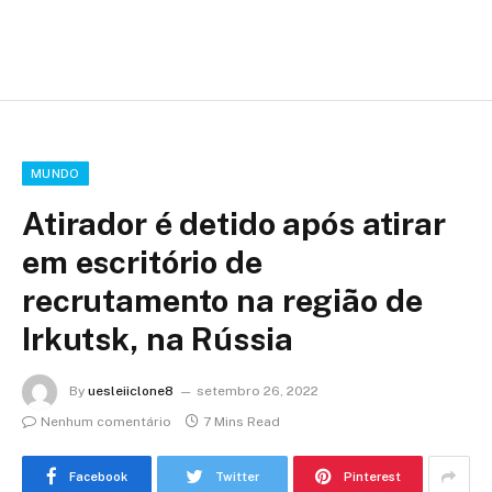
MUNDO
Atirador é detido após atirar
em escritório de
recrutamento na região de
Irkutsk, na Rússia
By
uesleiiclone8
setembro 26, 2022
Nenhum comentário
7 Mins Read
Facebook
Twitter
Pinterest