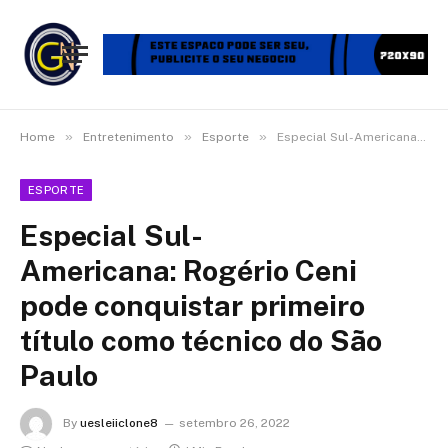
»
»
»
Home
Entretenimento
Esporte
Especial Sul-Americana: Rogério Ceni pode conquistar primeiro título como técnico do São Paulo
ESPORTE
Especial Sul-
Americana: Rogério Ceni
pode conquistar primeiro
título como técnico do São
Paulo
By
uesleiiclone8
setembro 26, 2022