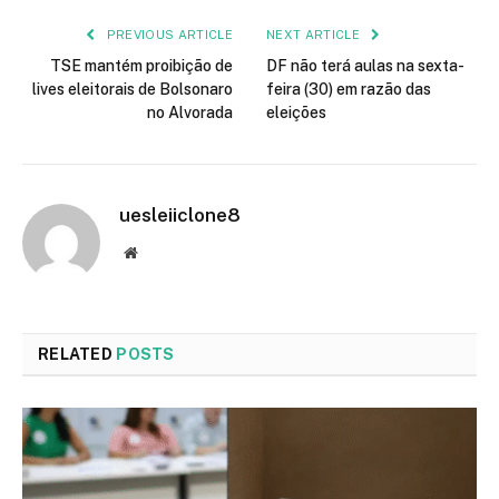
PREVIOUS ARTICLE
NEXT ARTICLE
TSE mantém proibição de
DF não terá aulas na sexta-
lives eleitorais de Bolsonaro
feira (30) em razão das
no Alvorada
eleições
uesleiiclone8
Website
RELATED
POSTS