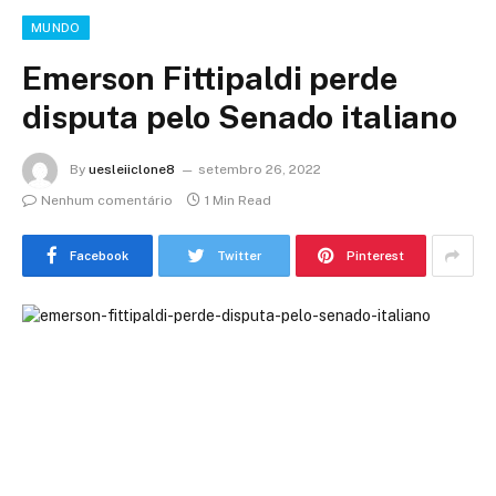
MUNDO
Emerson Fittipaldi perde
disputa pelo Senado italiano
By
uesleiiclone8
setembro 26, 2022
Nenhum comentário
1 Min Read
Facebook
Twitter
Pinterest