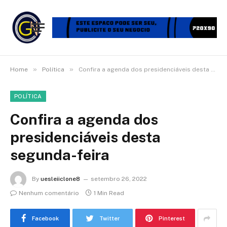
»
»
Home
Política
Confira a agenda dos presidenciáveis desta segunda-feira
POLÍTICA
Confira a agenda dos
presidenciáveis desta
segunda-feira
By
uesleiiclone8
setembro 26, 2022
Nenhum comentário
1 Min Read
Facebook
Twitter
Pinterest