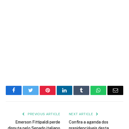
Facebook
Twitter
Pinterest
LinkedIn
Tumblr
WhatsApp
Emai
PREVIOUS ARTICLE
NEXT ARTICLE
Emerson Fittipaldi perde
Confira a agenda dos
disputa pelo Senado italiano
presidenciáveis desta