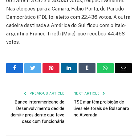
obtiveram 37.373 e 30.535 votos, respectivamente.
Nas eleições para a Câmara, Fabio Porta, do Partido
Democrático (PD), foi eleito com 22.436 votos. A outra
cadeira destinada à América do Sul ficou com o ítalo-
argentino Franco Tirelli (Maie), que recebeu 44.468
votos.
Facebook
Twitter
Pinterest
LinkedIn
Tumblr
WhatsApp
Emai
PREVIOUS ARTICLE
NEXT ARTICLE
Banco Interamericano de
TSE mantém proibição de
Desenvolvimento decide
lives eleitorais de Bolsonaro
demitir presidente que teve
no Alvorada
caso com funcionária