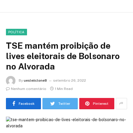
POLÍTICA
TSE mantém proibição de
lives eleitorais de Bolsonaro
no Alvorada
By
uesleiiclone8
setembro 26, 2022
Nenhum comentário
1 Min Read
Facebook
Twitter
Pinterest