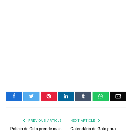
Facebook
Twitter
Pinterest
LinkedIn
Tumblr
WhatsApp
Emai
PREVIOUS ARTICLE
NEXT ARTICLE
Polícia de Oslo prende mais
Calendário do Galo para