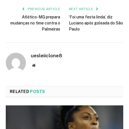
PREVIOUS ARTICLE
NEXT ARTICLE
Atlético-MG prepara
‘Foi uma festa linda’, diz
mudanças no time contra o
Luciano após goleada do São
Palmeiras
Paulo
uesleiiclone8
Website
RELATED
POSTS