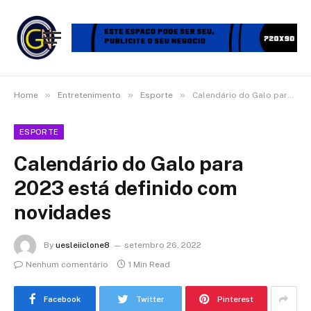
»
»
»
Home
Entretenimento
Esporte
Calendário do Galo para 2023 está definido com novidades
ESPORTE
Calendário do Galo para
2023 está definido com
novidades
By
uesleiiclone8
setembro 26, 2022
Nenhum comentário
1 Min Read
Facebook
Twitter
Pinterest