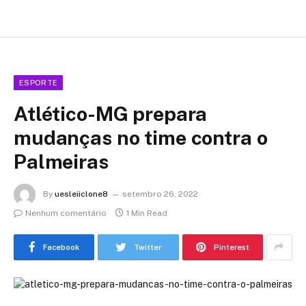
ESPORTE
Atlético-MG prepara
mudanças no time contra o
Palmeiras
By
uesleiiclone8
setembro 26, 2022
Nenhum comentário
1 Min Read
Facebook
Twitter
Pinterest