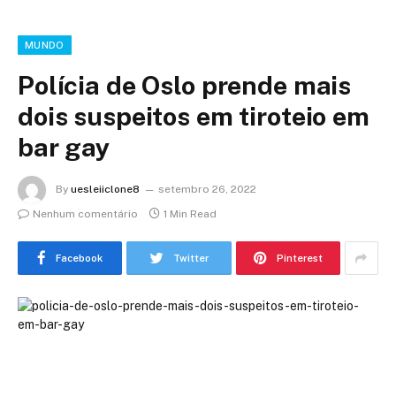
MUNDO
Polícia de Oslo prende mais
dois suspeitos em tiroteio em
bar gay
By
uesleiiclone8
setembro 26, 2022
Nenhum comentário
1 Min Read
Facebook
Twitter
Pinterest