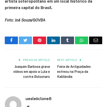
artista soteropolitano em um local histórico da
primeira capital do Brasil.
Foto: Joá Souza/GOVBA
Facebook
Twitter
Pinterest
LinkedIn
Tumblr
WhatsApp
Emai
PREVIOUS ARTICLE
NEXT ARTICLE
Joaquim Barbosa grava
Feira de Antiguidades
vídeos em apoio a Lula e
estreou na Praça da
contra Bolsonaro
Kalilândia
uesleiiclone8
Website