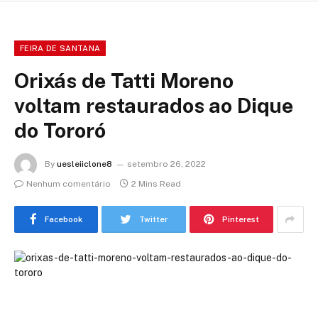
FEIRA DE SANTANA
Orixás de Tatti Moreno
voltam restaurados ao Dique
do Tororó
By
uesleiiclone8
setembro 26, 2022
Nenhum comentário
2 Mins Read
Facebook
Twitter
Pinterest