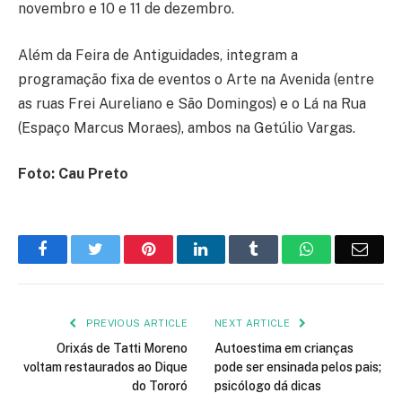
novembro e 10 e 11 de dezembro.
Além da Feira de Antiguidades, integram a
programação fixa de eventos o Arte na Avenida (entre
as ruas Frei Aureliano e São Domingos) e o Lá na Rua
(Espaço Marcus Moraes), ambos na Getúlio Vargas.
Foto: Cau Preto
Facebook
Twitter
Pinterest
LinkedIn
Tumblr
WhatsApp
Emai
PREVIOUS ARTICLE
NEXT ARTICLE
Orixás de Tatti Moreno
Autoestima em crianças
voltam restaurados ao Dique
pode ser ensinada pelos pais;
do Tororó
psicólogo dá dicas