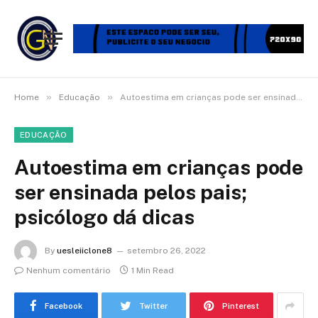
»
»
Home
Educação
Autoestima em crianças pode ser ensinada pelos pais; psicólogo dá dicas
EDUCAÇÃO
Autoestima em crianças pode
ser ensinada pelos pais;
psicólogo dá dicas
By
uesleiiclone8
setembro 26, 2022
Nenhum comentário
1 Min Read
Facebook
Twitter
Pinterest