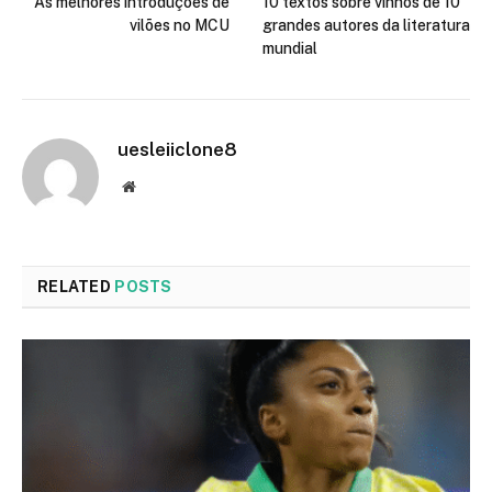
As melhores introduções de
10 textos sobre vinhos de 10
vilões no MCU
grandes autores da literatura
mundial
uesleiiclone8
Website
RELATED
POSTS