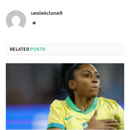
uesleiiclone8
Website
RELATED
POSTS