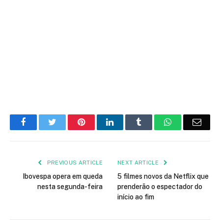
Facebook
Twitter
Pinterest
LinkedIn
Tumblr
WhatsApp
Emai
PREVIOUS ARTICLE
NEXT ARTICLE
Ibovespa opera em queda
5 filmes novos da Netflix que
nesta segunda-feira
prenderão o espectador do
início ao fim