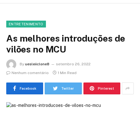
ENTRETENIMENTO
As melhores introduções de
vilões no MCU
By
uesleiiclone8
setembro 26, 2022
Nenhum comentário
1 Min Read
Facebook
Twitter
Pinterest