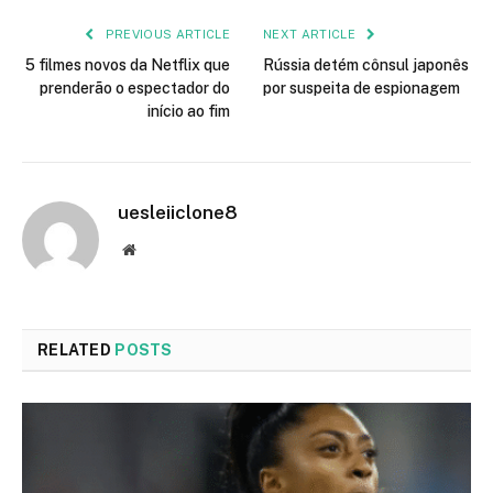
PREVIOUS ARTICLE
NEXT ARTICLE
5 filmes novos da Netflix que
Rússia detém cônsul japonês
prenderão o espectador do
por suspeita de espionagem
início ao fim
uesleiiclone8
Website
RELATED
POSTS