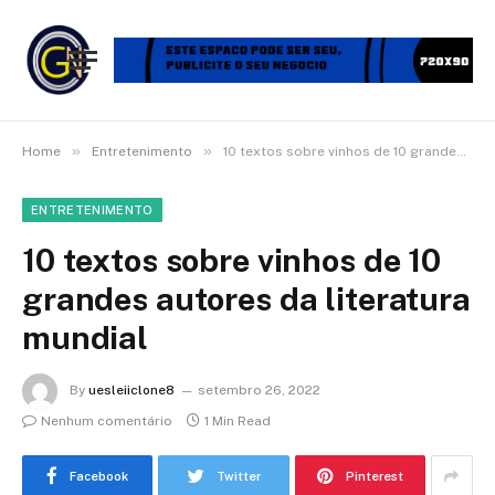
»
»
Home
Entretenimento
10 textos sobre vinhos de 10 grandes autores da literatura mundial
ENTRETENIMENTO
10 textos sobre vinhos de 10
grandes autores da literatura
mundial
By
uesleiiclone8
setembro 26, 2022
Nenhum comentário
1 Min Read
Facebook
Twitter
Pinterest