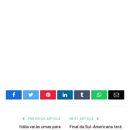
Facebook
Twitter
Pinterest
LinkedIn
Tumblr
WhatsApp
Emai
PREVIOUS ARTICLE
NEXT ARTICLE
Itália vai às urnas para
Final da Sul-Americana terá