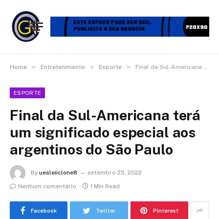
»
»
»
Home
Entretenimento
Esporte
Final da Sul-Americana terá um significado especial aos argentinos do São Paulo
ESPORTE
Final da Sul-Americana terá
um significado especial aos
argentinos do São Paulo
By
uesleiiclone8
setembro 25, 2022
Nenhum comentário
1 Min Read
Facebook
Twitter
Pinterest