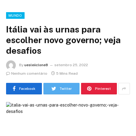
MUNDO
Itália vai às urnas para
escolher novo governo; veja
desafios
By
uesleiiclone8
setembro 25, 2022
Nenhum comentário
5 Mins Read
Facebook
Twitter
Pinterest