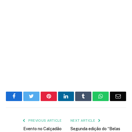
Facebook
Twitter
Pinterest
LinkedIn
Tumblr
WhatsApp
Emai
PREVIOUS ARTICLE
NEXT ARTICLE
Evento no Calçadão
Segunda edição do “Belas