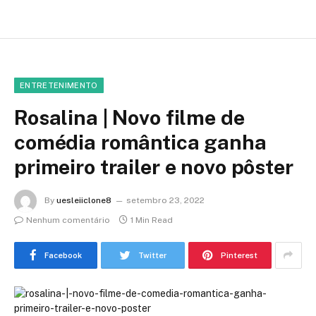
ENTRETENIMENTO
Rosalina | Novo filme de
comédia romântica ganha
primeiro trailer e novo pôster
By
uesleiiclone8
setembro 23, 2022
Nenhum comentário
1 Min Read
Facebook
Twitter
Pinterest