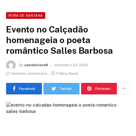
FEIRA DE SANTANA
Evento no Calçadão
homenageia o poeta
romântico Salles Barbosa
By
uesleiiclone8
setembro 23, 2022
Nenhum comentário
3 Mins Read
Facebook
Twitter
Pinterest