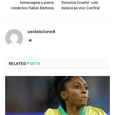
homenageia o poeta
Sonoriza Cruella” com
romântico Salles Barbosa
música ao vivo; Confira!
uesleiiclone8
Website
RELATED
POSTS