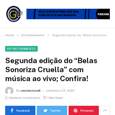
»
»
Home
Entretenimento
Segunda edição do “Belas Sonoriza Cruella” com música ao vivo; Confira!
ENTRETENIMENTO
Segunda edição do “Belas
Sonoriza Cruella” com
música ao vivo; Confira!
By
uesleiiclone8
setembro 23, 2022
Nenhum comentário
1 Min Read
Facebook
Twitter
Pinterest