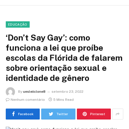
EDUCAÇÃO
‘Don’t Say Gay’: como
funciona a lei que proíbe
escolas da Flórida de falarem
sobre orientação sexual e
identidade de gênero
By
uesleiiclone8
setembro 23, 2022
Nenhum comentário
5 Mins Read
Facebook
Twitter
Pinterest