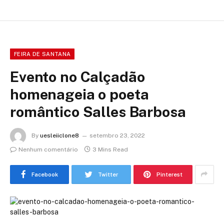
FEIRA DE SANTANA
Evento no Calçadão
homenageia o poeta
romântico Salles Barbosa
By
uesleiiclone8
setembro 23, 2022
Nenhum comentário
3 Mins Read
Facebook
Twitter
Pinterest