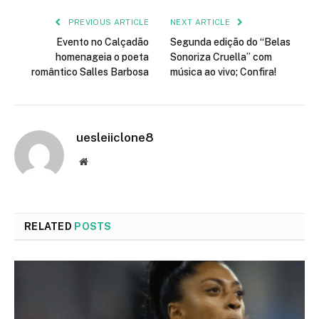
PREVIOUS ARTICLE
NEXT ARTICLE
Evento no Calçadão
Segunda edição do “Belas
homenageia o poeta
Sonoriza Cruella” com
romântico Salles Barbosa
música ao vivo; Confira!
uesleiiclone8
Website
RELATED
POSTS