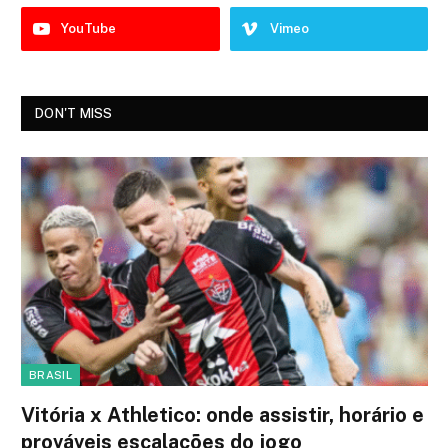
YouTube
Vimeo
DON'T MISS
BRASIL
Vitória x Athletico: onde assistir, horário e
prováveis escalações do jogo