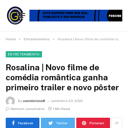
»
»
Home
Entretenimento
Rosalina | Novo filme de comédia romântica ganha primeiro trailer e novo pôster
ENTRETENIMENTO
Rosalina | Novo filme de
comédia romântica ganha
primeiro trailer e novo pôster
By
uesleiiclone8
setembro 23, 2022
Nenhum comentário
1 Min Read
Facebook
Twitter
Pinterest