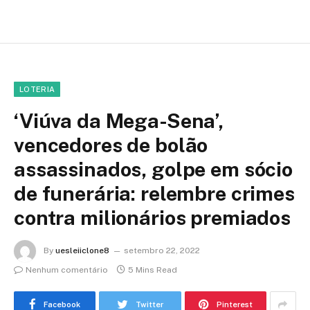
LOTERIA
‘Viúva da Mega-Sena’,
vencedores de bolão
assassinados, golpe em sócio
de funerária: relembre crimes
contra milionários premiados
By
uesleiiclone8
setembro 22, 2022
Nenhum comentário
5 Mins Read
Facebook
Twitter
Pinterest