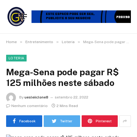
»
»
»
Home
Entretenimento
Loteria
Mega-Sena pode pagar R$ 125 milhões neste sábado
LOTERIA
Mega-Sena pode pagar R$
125 milhões neste sábado
By
uesleiiclone8
setembro 22, 2022
Nenhum comentário
2 Mins Read
Facebook
Twitter
Pinterest