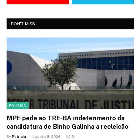
DON'T MISS
POLÍTICA
MPE pede ao TRE-BA indeferimento da
candidatura de Binho Galinha a reeleição
By
Patricia
agosto 8, 2026
0