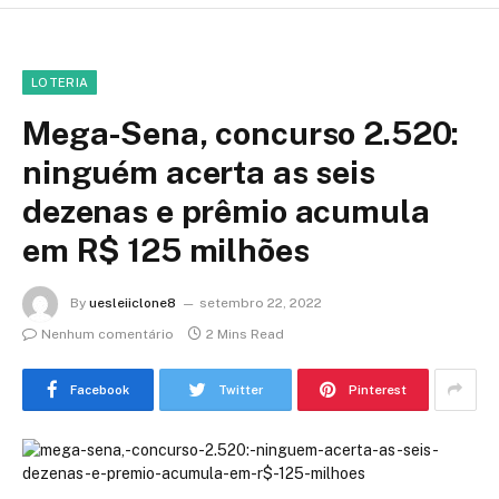
LOTERIA
Mega-Sena, concurso 2.520:
ninguém acerta as seis
dezenas e prêmio acumula
em R$ 125 milhões
By
uesleiiclone8
setembro 22, 2022
Nenhum comentário
2 Mins Read
Facebook
Twitter
Pinterest