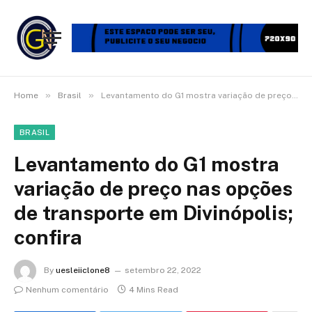
»
»
Home
Brasil
Levantamento do G1 mostra variação de preço nas opções de transporte em Divinópolis; confira
BRASIL
Levantamento do G1 mostra
variação de preço nas opções
de transporte em Divinópolis;
confira
By
uesleiiclone8
setembro 22, 2022
Nenhum comentário
4 Mins Read