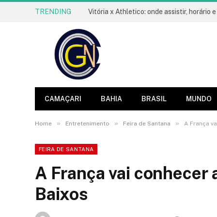
TRENDING
CAMAÇARI
BAHIA
BRASIL
MUNDO
»
»
»
Home
Entretenimento
Feira de Santana
A França va
FEIRA DE SANTANA
A França vai conhecer a
Baixos