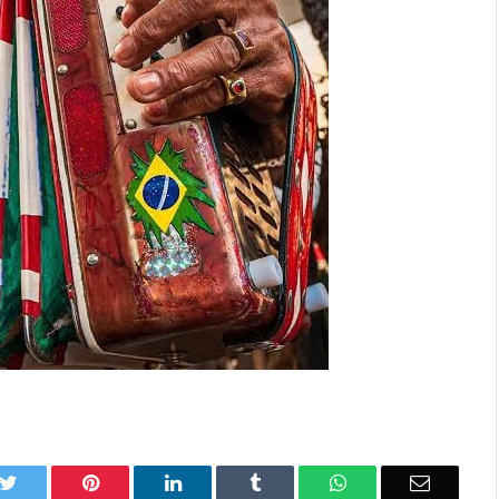
k
Twitter
Pinterest
LinkedIn
Tumblr
WhatsApp
Email