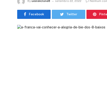
By
uesleiiclone8
setembro 22, 2022
Nenhum com
Facebook
Twitter
Pint