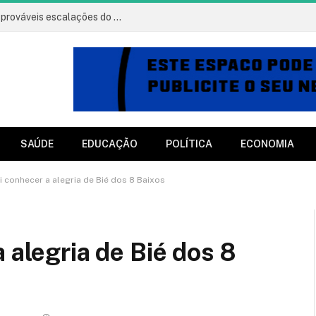
Vitória x Athletico: onde assistir, horário e prováveis escalações do jogo
SAÚDE
EDUCAÇÃO
POLÍTICA
ECONOMIA
i conhecer a alegria de Bié dos 8 Baixos
 alegria de Bié dos 8