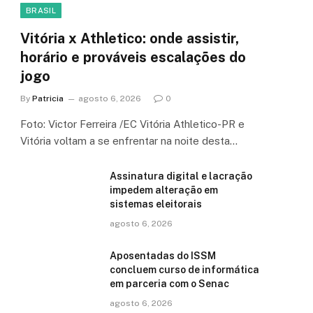
BRASIL
Vitória x Athletico: onde assistir,
horário e prováveis escalações do
jogo
By
Patricia
agosto 6, 2026
0
Foto: Victor Ferreira /EC Vitória Athletico-PR e
Vitória voltam a se enfrentar na noite desta…
Assinatura digital e lacração
impedem alteração em
sistemas eleitorais
agosto 6, 2026
Aposentadas do ISSM
concluem curso de informática
em parceria com o Senac
agosto 6, 2026