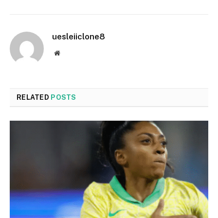
uesleiiclone8
Website
RELATED
POSTS