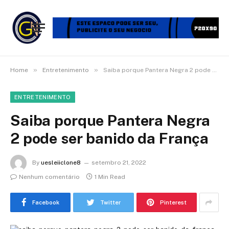
»
»
Home
Entretenimento
Saiba porque Pantera Negra 2 pode ser banido da França
ENTRETENIMENTO
Saiba porque Pantera Negra
2 pode ser banido da França
By
uesleiiclone8
setembro 21, 2022
Nenhum comentário
1 Min Read
Facebook
Twitter
Pinterest