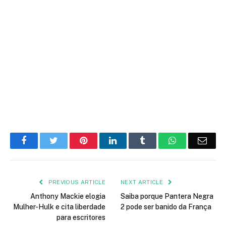
Facebook
Twitter
Pinterest
LinkedIn
Tumblr
WhatsApp
Emai
PREVIOUS ARTICLE
NEXT ARTICLE
Anthony Mackie elogia
Saiba porque Pantera Negra
Mulher-Hulk e cita liberdade
2 pode ser banido da França
para escritores