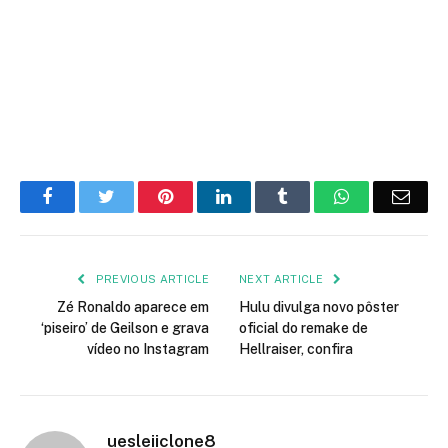
Facebook
Twitter
Pinterest
LinkedIn
Tumblr
WhatsApp
Emai
PREVIOUS ARTICLE
NEXT ARTICLE
Zé Ronaldo aparece em
Hulu divulga novo pôster
‘piseiro’ de Geilson e grava
oficial do remake de
vídeo no Instagram
Hellraiser, confira
uesleiiclone8