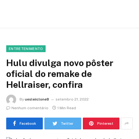
ENTRETENIMENTO
Hulu divulga novo pôster
oficial do remake de
Hellraiser, confira
By
uesleiiclone8
setembro 21, 2022
Nenhum comentário
1 Min Read
Facebook
Twitter
Pinterest