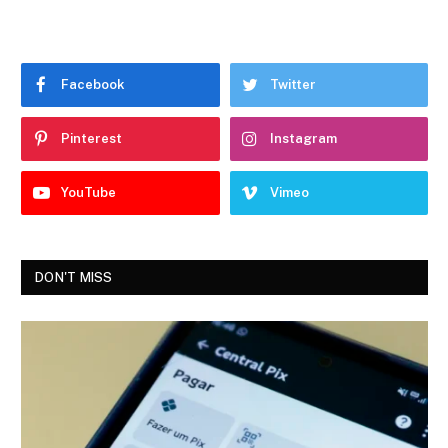
Facebook
Twitter
Pinterest
Instagram
YouTube
Vimeo
DON'T MISS