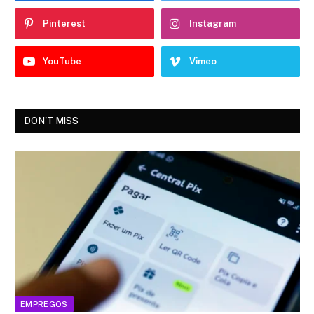
Pinterest
Instagram
YouTube
Vimeo
DON'T MISS
EMPREGOS