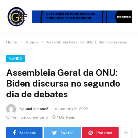
»
»
Home
Mundo
Assembleia Geral da ONU: Biden discursa no segundo dia de debates
MUNDO
Assembleia Geral da ONU:
Biden discursa no segundo
dia de debates
By
uesleiiclone8
setembro 21, 2022
Nenhum comentário
1 Min Read
Facebook
Twitter
Pinterest