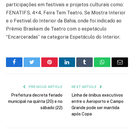
participações em festivais e projetos culturais como:
FENATIFS, 4×4, Feira Tem Teatro, Se Mostra Interior
e o Festival do Interior da Bahia, onde foi indicado ao
Prêmio Braskem de Teatro com o espetáculo
“Encarceradas” na categoria Espetáculo do Interior.
Facebook
Twitter
Pinterest
LinkedIn
Tumblr
WhatsApp
Emai
PREVIOUS ARTICLE
NEXT ARTICLE
Prefeitura decreta feriado
Linha de ônibus executivos
municipal na quinta (20) e no
entre o Aeroporto e Campo
sábado (22)
Grande pode ser mantida
após Copa