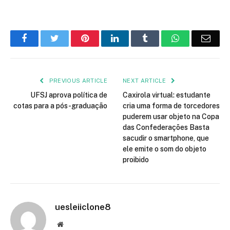
Facebook
Twitter
Pinterest
LinkedIn
Tumblr
WhatsApp
Emai
PREVIOUS ARTICLE
NEXT ARTICLE
UFSJ aprova política de
Caxirola virtual: estudante
cotas para a pós-graduação
cria uma forma de torcedores
puderem usar objeto na Copa
das Confederações Basta
sacudir o smartphone, que
ele emite o som do objeto
proibido
uesleiiclone8
Website