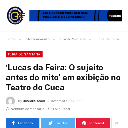
»
»
»
Home
Entretenimento
Feira de Santana
‘Lucas da Feira: O sujeito antes do mito’ em exibição no Teatro do Cuca
FEIRA DE SANTANA
‘Lucas da Feira: O sujeito
antes do mito’ em exibição no
Teatro do Cuca
By
uesleiiclone8
setembro 21, 2022
Nenhum comentário
1 Min Read
Facebook
Twitter
Pinterest