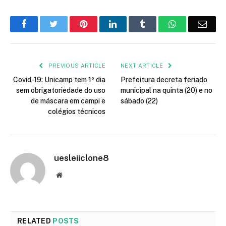
Facebook
Twitter
Pinterest
LinkedIn
Tumblr
WhatsApp
Emai
PREVIOUS ARTICLE
NEXT ARTICLE
Covid-19: Unicamp tem 1º dia
Prefeitura decreta feriado
sem obrigatoriedade do uso
municipal na quinta (20) e no
de máscara em campi e
sábado (22)
colégios técnicos
uesleiiclone8
Website
RELATED
POSTS