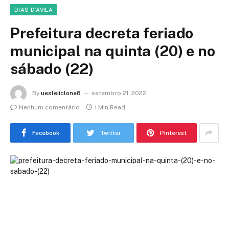
DIAS D’AVILA
Prefeitura decreta feriado
municipal na quinta (20) e no
sábado (22)
By
uesleiiclone8
setembro 21, 2022
Nenhum comentário
1 Min Read
Facebook
Twitter
Pinterest