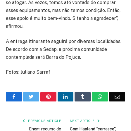
se afogar. Às vezes, temos até vontade de comprar
esses equipamentos, mas não temos condição. Então,
esse apoio é muito bem-vindo. S tenho a agradecer”,
afirmou.
A entrega itinerante seguirá por diversas localidades.
De acordo com a Sedap, a próxima comunidade
contemplada será Barra do Pojuca.
Fotos: Juliano Sarraf
Facebook
Twitter
Pinterest
LinkedIn
Tumblr
WhatsApp
Emai
PREVIOUS ARTICLE
NEXT ARTICLE
Enem: recurso de
Com Haaland “carrasco”,