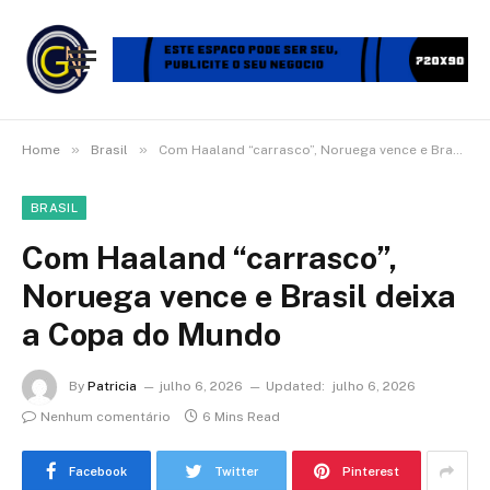
»
»
Home
Brasil
Com Haaland “carrasco”, Noruega vence e Brasil deixa a Copa do Mundo
BRASIL
Com Haaland “carrasco”,
Noruega vence e Brasil deixa
a Copa do Mundo
By
Patricia
julho 6, 2026
Updated:
julho 6, 2026
Nenhum comentário
6 Mins Read
Facebook
Twitter
Pinterest