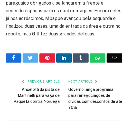
paraguaios obrigados a se lançarem a frente e
cedendo espaços para os contra-ataques. Em um deles,
já nos acréscimos, Mbappé avançou pela esquerda e
finalizou duas vezes, uma da entrada da área e outra no
rebote, mas Gill fez duas grandes defesas.
Facebook
Twitter
Pinterest
LinkedIn
Tumblr
WhatsApp
Emai
PREVIOUS ARTICLE
NEXT ARTICLE
Ancelotti dá pista de
Governo lança programa
Martinelli para vaga de
para renegociações de
Paquetá contra Noruega
dívidas com descontos de até
70%