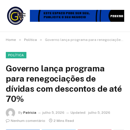
»
»
Home
Política
Governo lança programa para renegociações de dívidas com descontos de até 70%
POLÍTICA
Governo lança programa
para renegociações de
dívidas com descontos de até
70%
By
Patricia
julho 5, 2026
Updated:
julho 5, 2026
Nenhum comentário
2 Mins Read