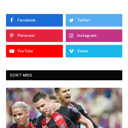
Facebook
Twitter
Pinterest
Instagram
YouTube
Vimeo
DON'T MISS