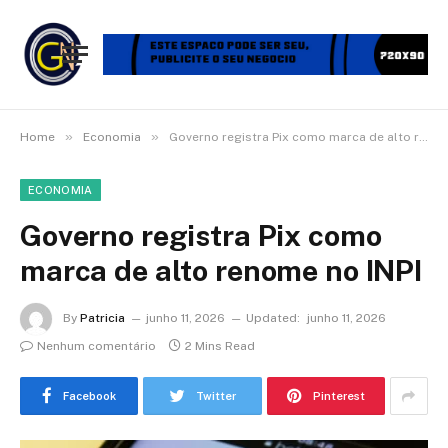
»
»
Home
Economia
Governo registra Pix como marca de alto renome no INPI
ECONOMIA
Governo registra Pix como
marca de alto renome no INPI
By
Patricia
junho 11, 2026
Updated:
junho 11, 2026
Nenhum comentário
2 Mins Read
Facebook
Twitter
Pinterest