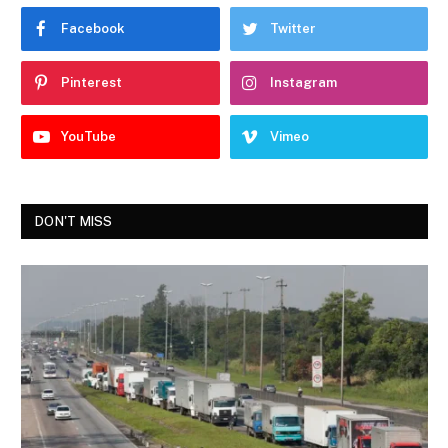
Facebook
Twitter
Pinterest
Instagram
YouTube
Vimeo
DON'T MISS