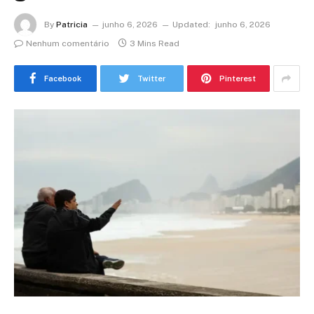
By
Patricia
junho 6, 2026
Updated:
junho 6, 2026
Nenhum comentário
3 Mins Read
Facebook
Twitter
Pinterest