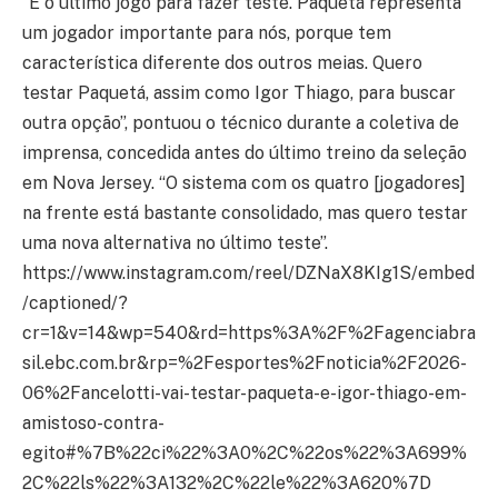
“É o último jogo para fazer teste. Paquetá representa
um jogador importante para nós, porque tem
característica diferente dos outros meias. Quero
testar Paquetá, assim como Igor Thiago, para buscar
outra opção”, pontuou o técnico durante a coletiva de
imprensa, concedida antes do último treino da seleção
em Nova Jersey. “O sistema com os quatro [jogadores]
na frente está bastante consolidado, mas quero testar
uma nova alternativa no último teste”.
https://www.instagram.com/reel/DZNaX8KIg1S/embed
/captioned/?
cr=1&v=14&wp=540&rd=https%3A%2F%2Fagenciabra
sil.ebc.com.br&rp=%2Fesportes%2Fnoticia%2F2026-
06%2Fancelotti-vai-testar-paqueta-e-igor-thiago-em-
amistoso-contra-
egito#%7B%22ci%22%3A0%2C%22os%22%3A699%
2C%22ls%22%3A132%2C%22le%22%3A620%7D