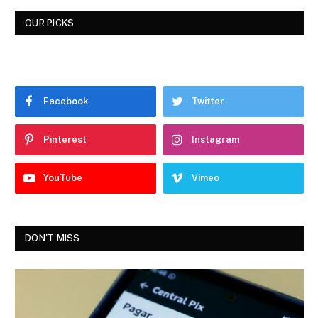
OUR PICKS
Facebook
Twitter
Pinterest
Instagram
YouTube
Vimeo
DON'T MISS