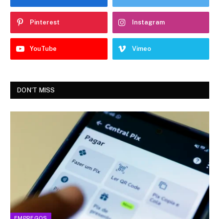
Pinterest
Instagram
YouTube
Vimeo
DON'T MISS
EMPREGOS