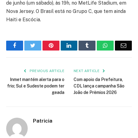
de junho (um sábado), às 19h, no MetLife Stadium, em
Nova Jersey. O Brasil está no Grupo C, que tem ainda
Haiti e Escócia.
Facebook
Twitter
Pinterest
LinkedIn
Tumblr
WhatsApp
Emai
PREVIOUS ARTICLE
NEXT ARTICLE
Inmet mantém alerta para o
Com apoio da Prefeitura,
frio; Sul e Sudeste podem ter
CDL lança campanha São
geada
João de Prêmios 2026
Patricia