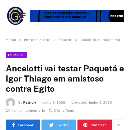
»
»
»
Home
Entretenimento
Esporte
Ancelotti vai testar Paquetá e Igor Thiago em amistoso contra Egito
ESPORTE
Ancelotti vai testar Paquetá e
Igor Thiago em amistoso
contra Egito
By
Patricia
junho 6, 2026
Updated:
junho 6, 2026
Nenhum comentário
3 Mins Read
Facebook
Twitter
Pinterest